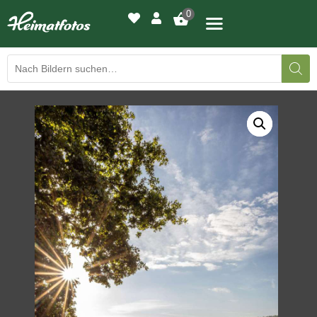
0
BILDERGALERIE
DRUCKQUALITÄTEN
LED-LEUCHTBILDER
WIR DRUCKEN IHR BILD
AUSSTELLUNGEN
HEIMATLICHTER
KONTAKT