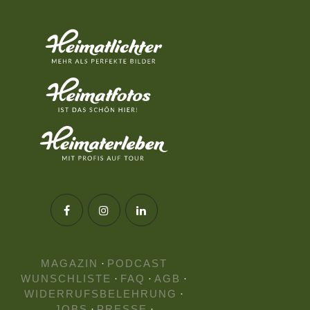
MAGAZIN
·
PODCAST
WUNSCHLISTE
·
FAQ
·
AGB
·
WIDERRUFSBELEHRUNG
·
JOBS
·
PRESSE
·