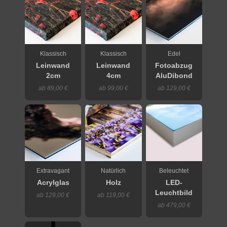
Klassisch
Klassisch
Edel
Leinwand
Leinwand
Fotoabzug
2cm
4cm
AluDibond
ab 89,00 €
ab 99,00 €
ab 129,00 €
Extravagant
Natürlich
Beleuchtet
Acrylglas
Holz
LED-
Leuchtbild
ab 129,00 €
ab 119,00 €
ab 479,00 €