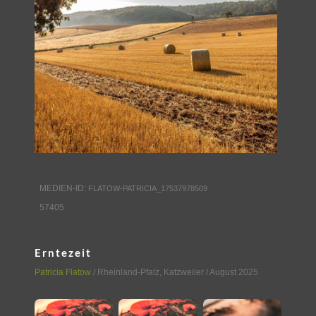
MEDIEN-ID:
FLATOW-PATRICIA_17537978509
57405
Erntezeit
Patricia Flatow
/
Rheinland-Pfalz
,
Katzweiler
/ August 2025