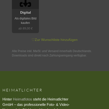
Digital
Als digitales Bild
kaufen
ab 89,00 €
♡
Zur Wunschliste hinzufügen
Alle Preise inkl. MwSt. und Versand innerhalb Deutschlands.
Downloads sind direkt nach Zahlungseingang verfügbar.
HEIMATLICHTER
Hinter
Heimatfotos
steht die Heimatlichter
GmbH – das professionelle Foto- & Video-