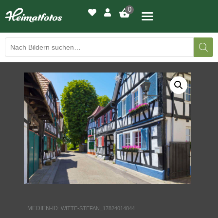
0
BILDERGALERIE
DRUCKQUALITÄTEN
LED-LEUCHTBILDER
WIR DRUCKEN IHR BILD
AUSSTELLUNGEN
HEIMATLICHTER
MEDIEN-ID:
WITTE-STEFAN_17824014844
KONTAKT