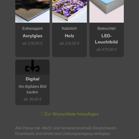
Extravagant
Natürlich
Beleuchtet
Acrylglas
Holz
LED-
Leuchtbild
ab 129,00 €
ab 119,00 €
ab 479,00 €
Digital
Als digitales Bild
kaufen
ab 39,00 €
♡
Zur Wunschliste hinzufügen
Alle Preise inkl. MwSt. und Versand innerhalb Deutschlands.
Downloads sind direkt nach Zahlungseingang verfügbar.