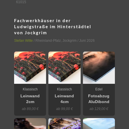
61015
Fachwerkhäuser in der
Ludwigstraße im Hinterstädtel
von Jockgrim
Stefan Witte
/
Rheinland-Pfalz
,
Jockgrim
/ Juni 2026
Klassisch
Klassisch
Edel
Leinwand
Leinwand
Fotoabzug
2cm
4cm
AluDibond
ab 89,00 €
ab 99,00 €
ab 129,00 €