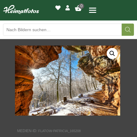
0
BILDERGALERIE
DRUCKQUALITÄTEN
LED-LEUCHTBILDER
WIR DRUCKEN IHR BILD
AUSSTELLUNGEN
HEIMATLICHTER
MEDIEN-ID:
FLATOW-PATRICIA_165208
KONTAKT