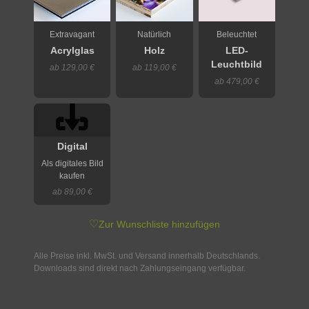
Extravagant
Natürlich
Beleuchtet
Acrylglas
Holz
LED-
Leuchtbild
ab 129,00 €
ab 119,00 €
ab 479,00 €
Digital
Als digitales Bild
kaufen
ab 89,00 €
♡
Zur Wunschliste hinzufügen
Alle Preise inkl. MwSt. und Versand innerhalb Deutschlands.
Downloads sind direkt nach Zahlungseingang verfügbar.