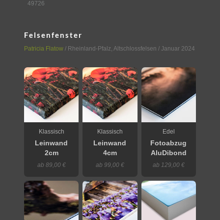
49726
Felsenfenster
Patricia Flatow
/
Rheinland-Pfalz
,
Altschlossfelsen
/ Januar 2024
Klassisch
Klassisch
Edel
Leinwand
Leinwand
Fotoabzug
2cm
4cm
AluDibond
ab 89,00 €
ab 99,00 €
ab 129,00 €