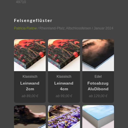
49710
Felsengeflüster
Patricia Flatow
/
Rheinland-Pfalz
,
Altschlossfelsen
/ Januar 2024
Klassisch
Klassisch
Edel
Leinwand
Leinwand
Fotoabzug
2cm
4cm
AluDibond
ab 89,00 €
ab 99,00 €
ab 129,00 €