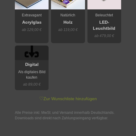
Extravagant
Natürlich
Beleuchtet
Acrylglas
Holz
LED-
Leuchtbild
ab 129,00 €
ab 119,00 €
ab 479,00 €
Digital
Als digitales Bild
kaufen
ab 89,00 €
♡
Zur Wunschliste hinzufügen
Alle Preise inkl. MwSt. und Versand innerhalb Deutschlands.
Downloads sind direkt nach Zahlungseingang verfügbar.