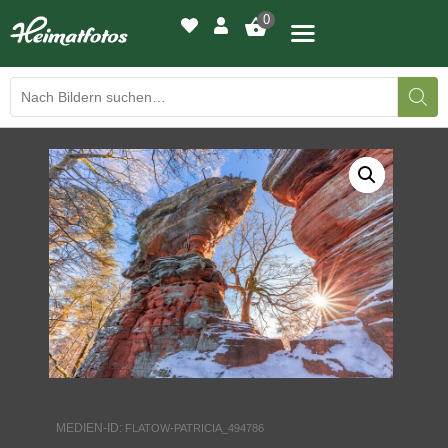
0
BILDERGALERIE
DRUCKQUALITÄTEN
LED-LEUCHTBILDER
WIR DRUCKEN IHR BILD
AUSSTELLUNGEN
HEIMATLICHTER
MEDIEN-ID:
FLATOW-PATRICIA_494786
KONTAKT