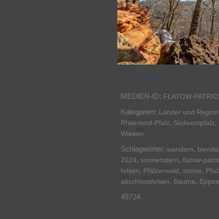
MEDIEN-ID:
FLATOW-PATRIC
Kategorien:
Länder und Regio
,
,
Rheinland-Pfalz
Südwestpfalz
Wiesen
Schlagwörter:
,
wandern
blende
,
,
2024
sonnenstern
flatow-patr
,
,
,
felsen
Pfälzerwald
sonne
Pfal
,
,
altschlossfelsen
Bäume
Eppen
49724