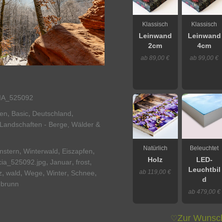
Klassisch
Klassisch
Leinwand
Leinwand
2cm
4cm
ab 89,00 €
ab 99,00 €
IA_525092
,
,
,
nen
Basic
Deutschland
Landschaften - Berge, Wälder &
Natürlich
Beleuchtet
,
,
,
nstern
Winterwald
Eiszapfen
Holz
LED-
,
,
,
icia_525092.jpg
Januar
frost
Leuchtbil
ab 119,00 €
,
,
,
,
,
z
wald
Wege
Winter
Schnee
d
brunn
ab 479,00 €
Zur Wunsch
♡