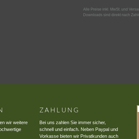
Alle Preise inkl. MwSt. und Vers
Downloads sind direkt nach Zahl
N
ZAHLUNG
en wir weitere
Bei uns zahlen Sie immer sicher,
ochwertige
schnell und einfach. Neben Paypal und
Vorkasse bieten wir Privatkunden auch