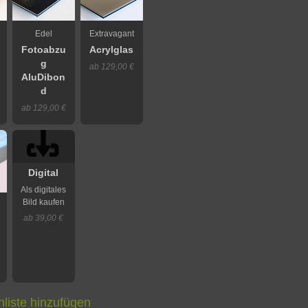
Edel
Extravagant
Fotoabzu
Acrylglas
g
ab 129,00 €
AluDibon
d
ab 129,00 €
Digital
Als digitales
Bild kaufen
ab 39,00 €
liste hinzufügen