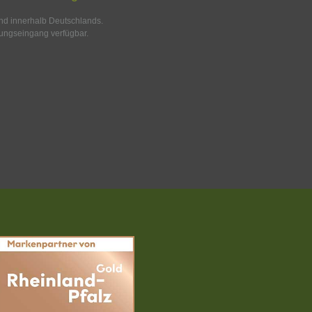
and innerhalb Deutschlands.
ungseingang verfügbar.