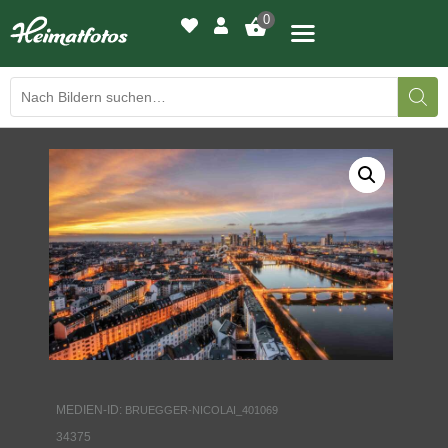
0
BILDERGALERIE
DRUCKQUALITÄTEN
LED-LEUCHTBILDER
WIR DRUCKEN IHR BILD
AUSSTELLUNGEN
HEIMATLICHTER
MEDIEN-ID:
BRUEGGER-NICOLAI_401069
KONTAKT
34375