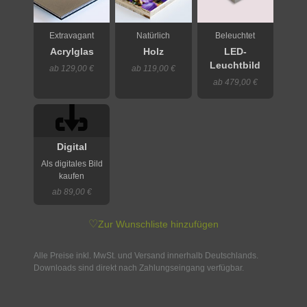
Extravagant
Natürlich
Beleuchtet
Acrylglas
Holz
LED-
Leuchtbild
ab 129,00 €
ab 119,00 €
ab 479,00 €
Digital
Als digitales Bild
kaufen
ab 89,00 €
♡
Zur Wunschliste hinzufügen
Alle Preise inkl. MwSt. und Versand innerhalb Deutschlands.
Downloads sind direkt nach Zahlungseingang verfügbar.