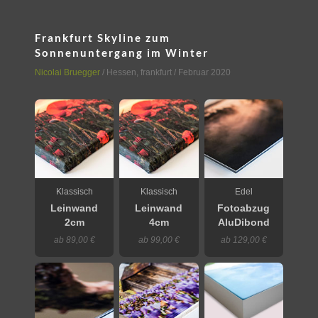
Frankfurt Skyline zum
Sonnenuntergang im Winter
Nicolai Bruegger
/
Hessen
,
frankfurt
/ Februar 2020
Klassisch
Klassisch
Edel
Leinwand
Leinwand
Fotoabzug
2cm
4cm
AluDibond
ab 89,00 €
ab 99,00 €
ab 129,00 €