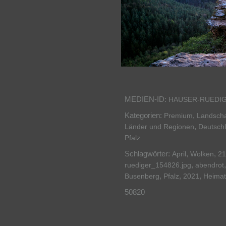
MEDIEN-ID:
HAUSER-RUEDIG
Kategorien:
,
Premium
Landscha
,
Länder und Regionen
Deutsch
Pfalz
Schlagwörter:
,
,
April
Wolken
21
,
ruediger_154826.jpg
abendrot
,
,
,
Busenberg
Pfalz
2021
Heimatl
50820