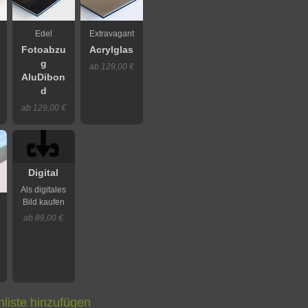
Edel
Extravagant
Fotoabzu
Acrylglas
g
ab 129,00 €
AluDibon
d
ab 129,00 €
Digital
Als digitales
Bild kaufen
ab 89,00 €
liste hinzufügen