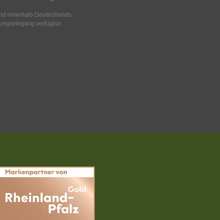
and innerhalb Deutschlands.
ungseingang verfügbar.