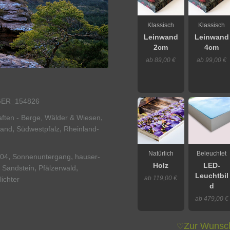
Klassisch
Klassisch
Leinwand
Leinwand
2cm
4cm
ab 89,00 €
ab 99,00 €
ER_154826
,
ften - Berge, Wälder & Wiesen
,
,
land
Südwestpfalz
Rheinland-
Natürlich
Beleuchtet
,
,
04
Sonnenuntergang
hauser-
Holz
LED-
,
,
,
Sandstein
Pfälzerwald
Leuchtbil
ab 119,00 €
ichter
d
ab 479,00 €
Zur Wunsch
♡