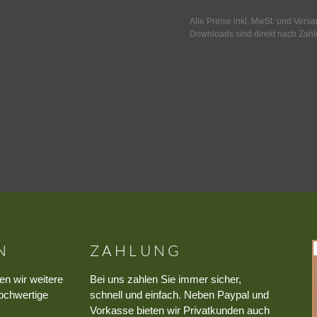
Alle Preise inkl. MwSt. und Vers
Downloads sind direkt nach Zahl
N
ZAHLUNG
en wir weitere
Bei uns zahlen Sie immer sicher,
ochwertige
schnell und einfach. Neben Paypal und
Vorkasse bieten wir Privatkunden auch