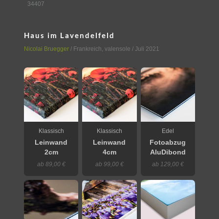
34407
Haus im Lavendelfeld
Nicolai Bruegger
/
Frankreich
,
valensole
/ Juli 2021
Klassisch
Klassisch
Edel
Leinwand
Leinwand
Fotoabzug
2cm
4cm
AluDibond
ab 89,00 €
ab 99,00 €
ab 129,00 €