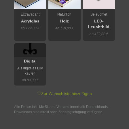
Extravagant
Natürlich
Beleuchtet
Acrylglas
Holz
LED-
Leuchtbild
ab 129,00 €
ab 119,00 €
ab 479,00 €
Digital
Als digitales Bild
kaufen
ab 89,00 €
♡
Zur Wunschliste hinzufügen
Alle Preise inkl. MwSt. und Versand innerhalb Deutschlands.
Downloads sind direkt nach Zahlungseingang verfügbar.