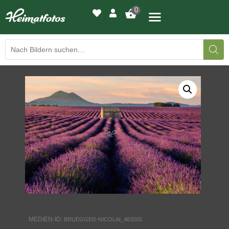
0
BILDERGALERIE
DRUCKQUALITÄTEN
LED-LEUCHTBILDER
WIR DRUCKEN IHR BILD
AUSSTELLUNGEN
HEIMATLICHTER
MEDIEN-ID:
BRUEGGER-NICOLAI_483205
KONTAKT