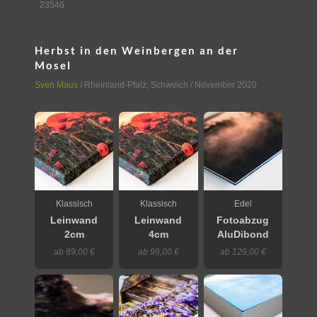
23546
Herbst in den Weinbergen an der
Mosel
Sven Maus
/
Rheinland-Pfalz
,
Schweich
/ November 2020
Klassisch
Klassisch
Edel
Leinwand
Leinwand
Fotoabzug
2cm
4cm
AluDibond
ab 89,00 €
ab 99,00 €
ab 129,00 €