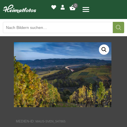
0
BILDERGALERIE
DRUCKQUALITÄTEN
LED-LEUCHTBILDER
WIR DRUCKEN IHR BILD
AUSSTELLUNGEN
HEIMATLICHTER
MEDIEN-ID:
MAUS-SVEN_547865
KONTAKT