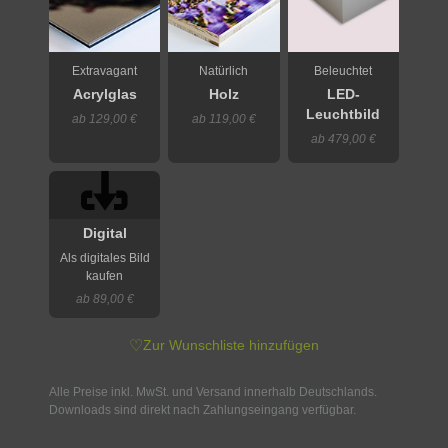
Extravagant
Natürlich
Beleuchtet
Acrylglas
Holz
LED-
Leuchtbild
ab 129,00 €
ab 119,00 €
ab 479,00 €
Digital
Als digitales Bild
kaufen
ab 89,00 €
♡
Zur Wunschliste hinzufügen
Alle Preise inkl. MwSt. und Versand innerhalb Deutschlands.
Downloads sind direkt nach Zahlungseingang verfügbar.