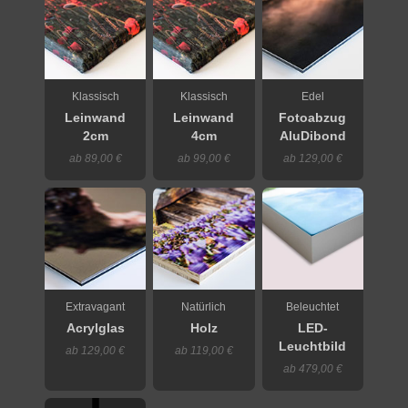
Klassisch
Klassisch
Edel
Leinwand
Leinwand
Fotoabzug
2cm
4cm
AluDibond
ab 89,00 €
ab 99,00 €
ab 129,00 €
Extravagant
Natürlich
Beleuchtet
Acrylglas
Holz
LED-
Leuchtbild
ab 129,00 €
ab 119,00 €
ab 479,00 €