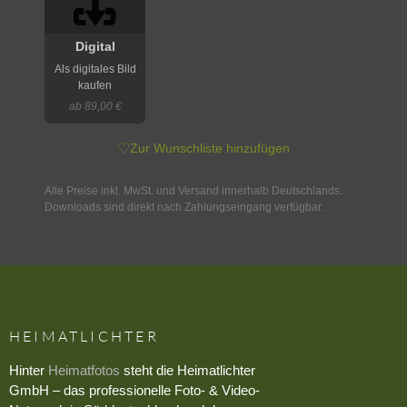
Digital
Als digitales Bild
kaufen
ab 89,00 €
♡
Zur Wunschliste hinzufügen
Alle Preise inkl. MwSt. und Versand innerhalb Deutschlands.
Downloads sind direkt nach Zahlungseingang verfügbar.
HEIMATLICHTER
Hinter
Heimatfotos
steht die Heimatlichter
GmbH – das professionelle Foto- & Video-