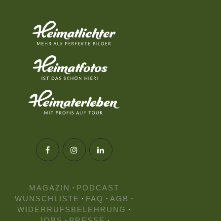
MAGAZIN
·
PODCAST
WUNSCHLISTE
·
FAQ
·
AGB
·
WIDERRUFSBELEHRUNG
·
JOBS
·
PRESSE
·