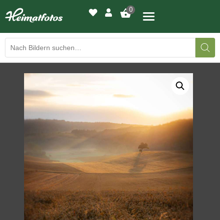
0
BILDERGALERIE
DRUCKQUALITÄTEN
LED-LEUCHTBILDER
WIR DRUCKEN IHR BILD
AUSSTELLUNGEN
HEIMATLICHTER
KONTAKT