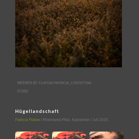
MEDIEN-ID:
FLATOW-PATRICIA_17537977346
57382
Hügellandschaft
Patricia Flatow
/
Rheinland-Pfalz
,
Katzweiler
/ Juli 2025