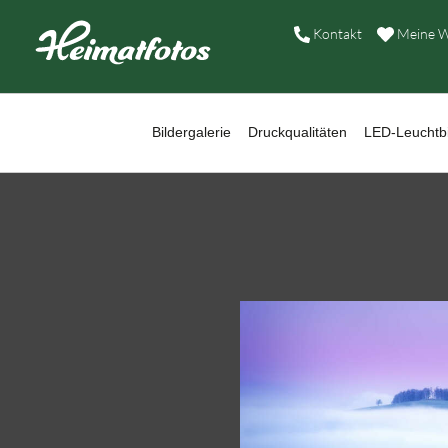
B
Kontakt
Meine W
D
L
Bildergalerie
Druckqualitäten
LED-Leuchtbi
W
B
A
H
K