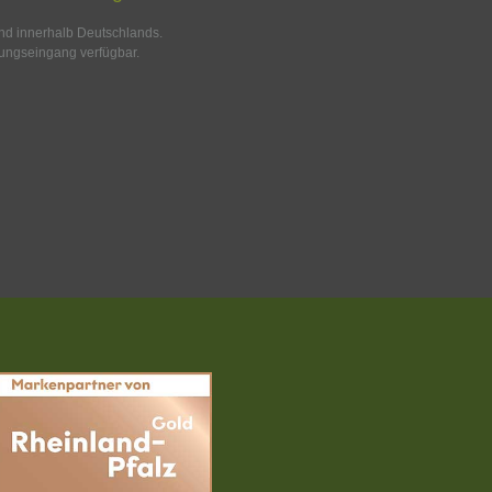
and innerhalb Deutschlands.
ungseingang verfügbar.