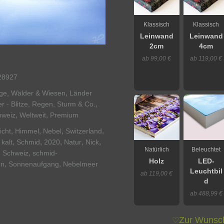
Klassisch
Klassisch
Leinwand
Leinwand
2cm
4cm
ab 99,00 €
ab 119,00 €
28927
,
rge, Wälder & Wiesen
Länder
,
r - Blitze, Regen, Sturm & Co.
,
,
hweiz
Weltweit
Premium
,
,
,
,
icht
Himmel
Nebel
Switzerland
,
,
,
,
,
,
kalt
Schmid
2020
Natur
Nick
Natürlich
Beleuchtet
,
,
Schweiz
schmid-
Holz
LED-
,
,
on
Sonnenaufgang
Nebelmeer
Leuchtbil
ab 119,00 €
d
ab 488,99 €
Zur Wunsch
♡