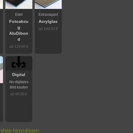
Edel
Extravagant
Fotoabzu
Acrylglas
g
ab 149,00 €
AluDibon
d
ab 129,00 €
Digital
Als digitales
Bild kaufen
ab 89,00 €
liste hinzufügen