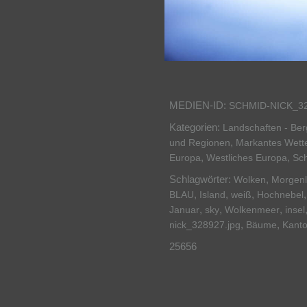
MEDIEN-ID:
SCHMID-NICK_3
Kategorien:
Landschaften - Be
,
und Regionen
Markantes Wette
,
,
Europa
Westliches Europa
Sc
Schlagwörter:
,
Wolken
Morgenl
,
,
,
BLAU
Island
weiß
Hochnebel
,
,
,
Januar
sky
Wolkenmeer
insel
,
,
nick_328927.jpg
Bäume
Kant
25656