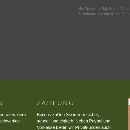
Alle Preise inkl. MwSt. und Vers
Downloads sind direkt nach Zahl
N
ZAHLUNG
en wir weitere
Bei uns zahlen Sie immer sicher,
ochwertige
schnell und einfach. Neben Paypal und
Vorkasse bieten wir Privatkunden auch