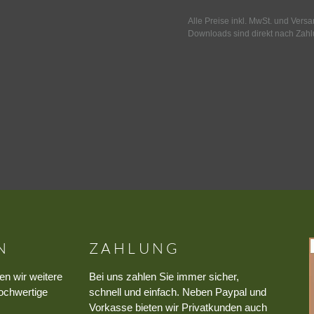
Alle Preise inkl. MwSt. und Vers
Downloads sind direkt nach Zahl
N
ZAHLUNG
en wir weitere
Bei uns zahlen Sie immer sicher,
ochwertige
schnell und einfach. Neben Paypal und
Vorkasse bieten wir Privatkunden auch