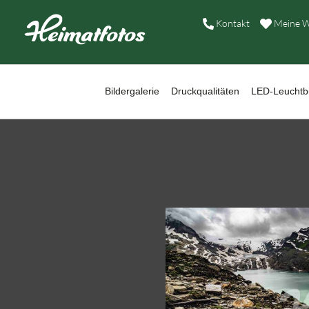
B
Kontakt
Meine W
D
L
Bildergalerie
Druckqualitäten
LED-Leuchtbi
W
B
A
H
K