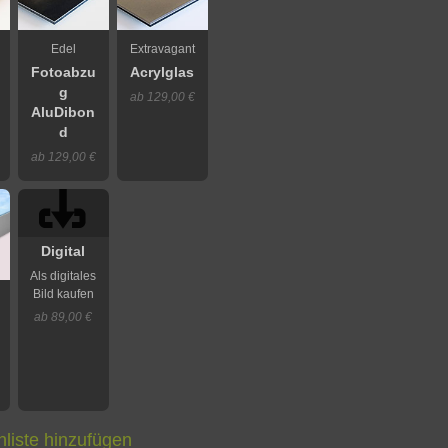
Edel
Extravagant
Fotoabzu
Acrylglas
g
ab 129,00 €
AluDibon
d
ab 129,00 €
Digital
Als digitales
Bild kaufen
ab 89,00 €
liste hinzufügen