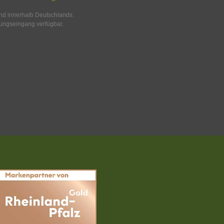
and innerhalb Deutschlands.
ungseingang verfügbar.