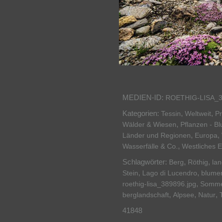
MEDIEN-ID:
ROETHIG-LISA_
Kategorien:
,
,
Tessin
Weltweit
P
,
Wälder & Wiesen
Pflanzen - Bl
,
,
Länder und Regionen
Europa
,
Wasserfälle & Co.
Westliches 
Schlagwörter:
,
,
Berg
Röthig
lan
,
,
Stein
Lago di Lucendro
blume
,
roethig-lisa_389896.jpg
Somm
,
,
,
berglandschaft
Alpsee
Natur
41848