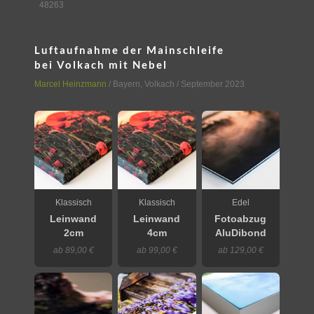
48263
Luftaufnahme der Mainschleife
bei Volkach mit Nebel
Marcel Heinzmann
/
Bayern
,
Volkach
/ September 2023
Klassisch
Klassisch
Edel
Leinwand
Leinwand
Fotoabzug
2cm
4cm
AluDibond
ab 89,00 €
ab 99,00 €
ab 129,00 €