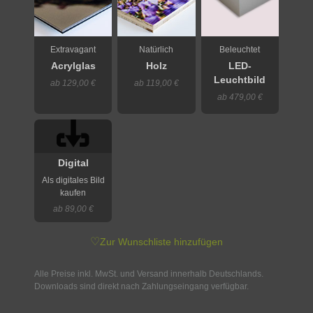
Extravagant
Natürlich
Beleuchtet
Acrylglas
Holz
LED-
Leuchtbild
ab 129,00 €
ab 119,00 €
ab 479,00 €
Digital
Als digitales Bild
kaufen
ab 89,00 €
♡
Zur Wunschliste hinzufügen
Alle Preise inkl. MwSt. und Versand innerhalb Deutschlands.
Downloads sind direkt nach Zahlungseingang verfügbar.