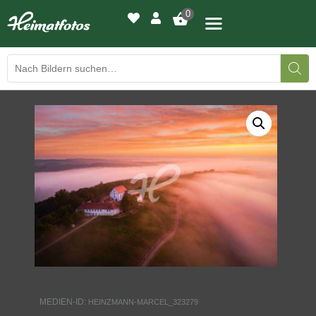
0
BILDERGALERIE
DRUCKQUALITÄTEN
LED-LEUCHTBILDER
WIR DRUCKEN IHR BILD
AUSSTELLUNGEN
HEIMATLICHTER
MEDIEN-ID:
HEINZMANN-MARCEL_323279
KONTAKT