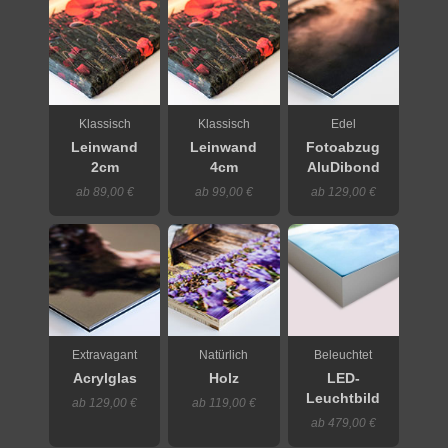
Klassisch
Klassisch
Edel
Leinwand
Leinwand
Fotoabzug
2cm
4cm
AluDibond
ab 89,00 €
ab 99,00 €
ab 129,00 €
Extravagant
Natürlich
Beleuchtet
Acrylglas
Holz
LED-
Leuchtbild
ab 129,00 €
ab 119,00 €
ab 479,00 €