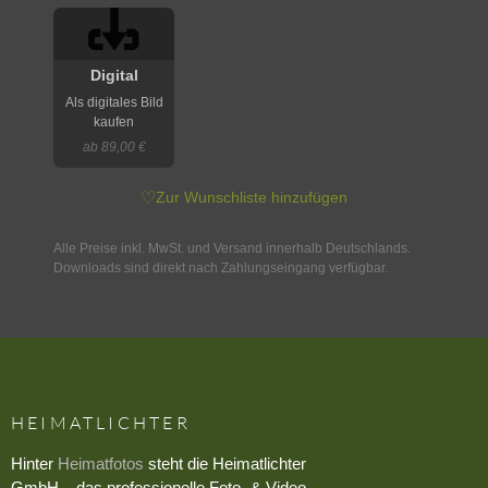
Digital
Als digitales Bild
kaufen
ab 89,00 €
♡
Zur Wunschliste hinzufügen
Alle Preise inkl. MwSt. und Versand innerhalb Deutschlands.
Downloads sind direkt nach Zahlungseingang verfügbar.
HEIMATLICHTER
Hinter
Heimatfotos
steht die Heimatlichter
GmbH – das professionelle Foto- & Video-