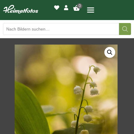
0
BILDERGALERIE
DRUCKQUALITÄTEN
LED-LEUCHTBILDER
WIR DRUCKEN IHR BILD
AUSSTELLUNGEN
HEIMATLICHTER
KONTAKT