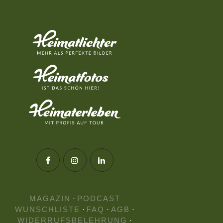
MAGAZIN
·
PODCAST
WUNSCHLISTE
·
FAQ
·
AGB
·
WIDERRUFSBELEHRUNG
·