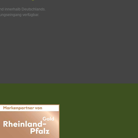
and innerhalb Deutschlands.
ungseingang verfügbar.