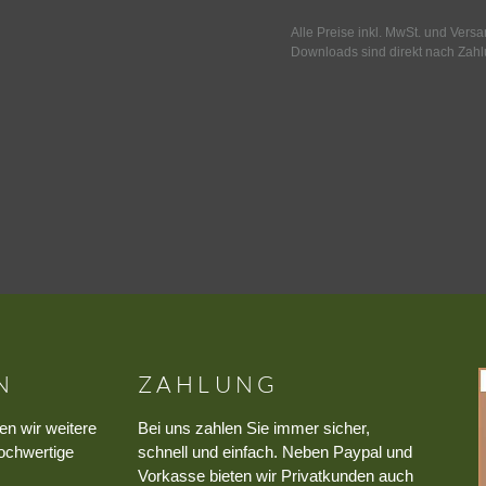
Alle Preise inkl. MwSt. und Vers
Downloads sind direkt nach Zahl
N
ZAHLUNG
en wir weitere
Bei uns zahlen Sie immer sicher,
ochwertige
schnell und einfach. Neben Paypal und
Vorkasse bieten wir Privatkunden auch