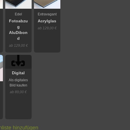
Edel
Extravagant
Fotoabzu
Acrylglas
g
ab 129,00 €
AluDibon
d
ab 129,00 €
Digital
Als digitales
Bild kaufen
ab 89,00 €
liste hinzufügen