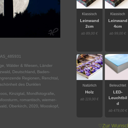
Klassisch
Klassisch
Leinwand
Leinwand
2cm
4cm
ab 89,00 €
ab 99,00 €
AS_485931
,
rge, Wälder & Wiesen
Länder
,
,
rzwald
Deutschland
Baden-
,
,
ngrenzende Regionen
Renchtal
 schönheit des Dunklen
Natürlich
Beleuchtet
Holz
LED-
,
,
,
oos
Kinzigtal
Mondfotografie
Leuchtbil
ab 119,00 €
,
,
Moosturm
romantisch
wiemer-
d
,
,
,
,
wald
Oberkirch
2020
Mooskopf
ab 479,00 €
Zur Wunsch
♡