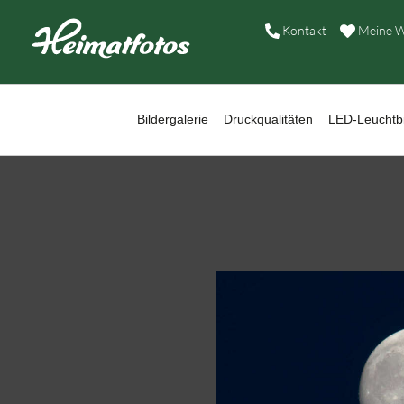
B
Kontakt
Meine W
D
L
Bildergalerie
Druckqualitäten
LED-Leuchtbi
W
B
A
H
K