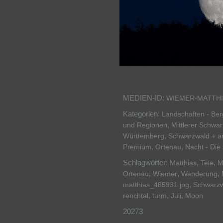
MEDIEN-ID:
WIEMER-MATTHI
Kategorien:
Landschaften - Be
,
und Regionen
Mittlerer Schwa
,
Württemberg
Schwarzwald + a
,
,
Premium
Ortenau
Nacht - Die
Schlagwörter:
,
,
Matthias
Tele
M
,
,
,
Ortenau
Wiemer
Wanderung
,
matthias_485931.jpg
Schwarz
,
,
,
renchtal
turm
Juli
Moon
20273