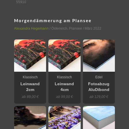
55910
Morgendämmerung am Plansee
Alexandra Hegemann
/
Österreich
,
Plansee
/ März 2022
Klassisch
Klassisch
Edel
Leinwand
Leinwand
Fotoabzug
2cm
4cm
AluDibond
ab 89,00 €
ab 99,00 €
ab 129,00 €