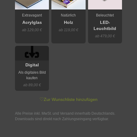
Extravagant
Natürlich
Beleuchtet
Acrylglas
Holz
LED-
Leuchtbild
ab 129,00 €
ab 119,00 €
ab 479,00 €
Digital
Als digitales Bild
kaufen
ab 89,00 €
♡
Zur Wunschliste hinzufügen
Alle Preise inkl. MwSt. und Versand innerhalb Deutschlands.
Downloads sind direkt nach Zahlungseingang verfügbar.