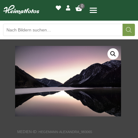
0
BILDERGALERIE
DRUCKQUALITÄTEN
LED-LEUCHTBILDER
WIR DRUCKEN IHR BILD
AUSSTELLUNGEN
HEIMATLICHTER
MEDIEN-ID:
HEGEMANN-ALEXANDRA_983065
KONTAKT