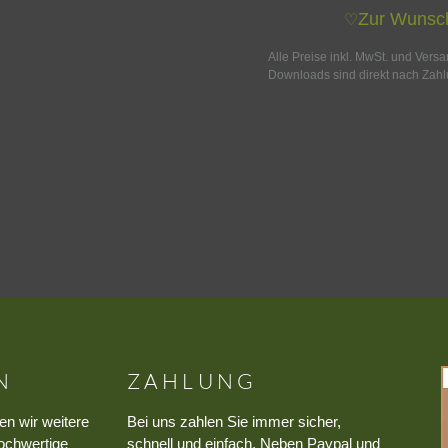
Zur Wunsch
♡
Alle Preise inkl. MwSt. und Vers
Downloads sind direkt nach Zahl
N
ZAHLUNG
en wir weitere
Bei uns zahlen Sie immer sicher,
ochwertige
schnell und einfach. Neben Paypal und