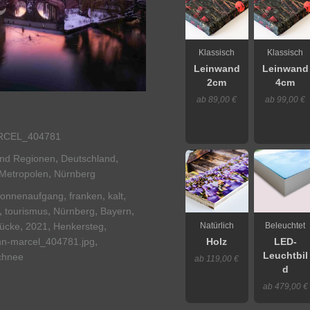
Klassisch
Klassisch
Leinwand
Leinwand
2cm
4cm
ab 89,00 €
ab 99,00 €
RCEL_404781
,
,
und Regionen
Deutschland
,
 Metropolen
Nürnberg
,
,
,
onnenaufgang
franken
kalt
,
,
,
,
tourismus
Nürnberg
Bayern
,
,
,
Natürlich
Beleuchtet
ücke
2021
Henkersteg
,
n-marcel_404781.jpg
Holz
LED-
Leuchtbil
chnee
ab 119,00 €
d
ab 479,00 €