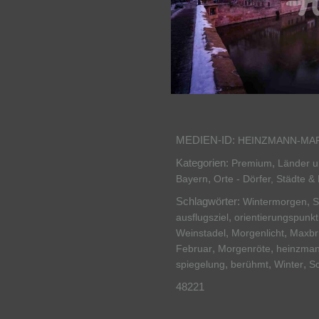
MEDIEN-ID:
HEINZMANN-MA
Kategorien:
,
Premium
Länder 
,
Bayern
Orte - Dörfer, Städte &
Schlagwörter:
,
Wintermorgen
S
,
ausflugsziel
orientierungspunkt
,
,
Weinstadel
Morgenlicht
Maxbr
,
,
Februar
Morgenröte
heinzman
,
,
,
spiegelung
berühmt
Winter
S
48221