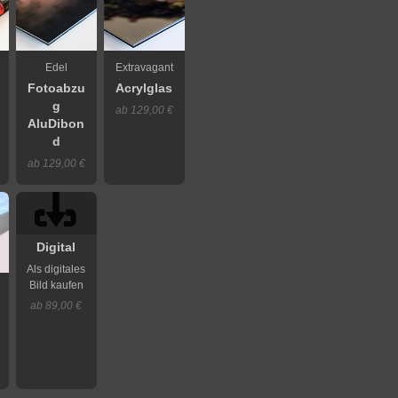
Edel
Extravagant
Fotoabzu
Acrylglas
g
ab 129,00 €
AluDibon
d
ab 129,00 €
Digital
Als digitales
Bild kaufen
ab 89,00 €