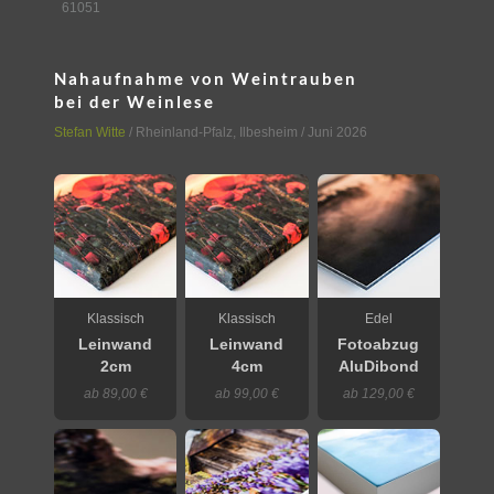
61051
Nahaufnahme von Weintrauben
bei der Weinlese
Stefan Witte
/
Rheinland-Pfalz
,
Ilbesheim
/ Juni 2026
Klassisch
Klassisch
Edel
Leinwand
Leinwand
Fotoabzug
2cm
4cm
AluDibond
ab 89,00 €
ab 99,00 €
ab 129,00 €