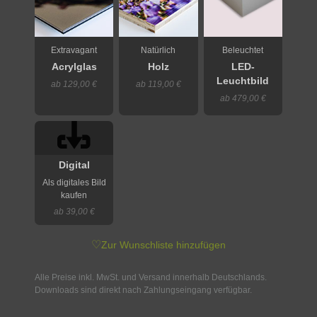
Extravagant
Natürlich
Beleuchtet
Acrylglas
Holz
LED-
Leuchtbild
ab 129,00 €
ab 119,00 €
ab 479,00 €
Digital
Als digitales Bild
kaufen
ab 39,00 €
♡
Zur Wunschliste hinzufügen
Alle Preise inkl. MwSt. und Versand innerhalb Deutschlands.
Downloads sind direkt nach Zahlungseingang verfügbar.