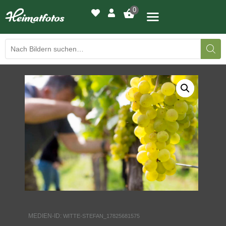
0
BILDERGALERIE
DRUCKQUALITÄTEN
LED-LEUCHTBILDER
WIR DRUCKEN IHR BILD
AUSSTELLUNGEN
HEIMATLICHTER
MEDIEN-ID:
WITTE-STEFAN_17825681575
KONTAKT