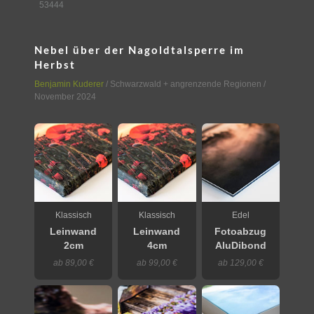
53444
Nebel über der Nagoldtalsperre im
Herbst
Benjamin Kuderer
/
Schwarzwald + angrenzende Regionen
/
November 2024
Klassisch
Klassisch
Edel
Leinwand
Leinwand
Fotoabzug
2cm
4cm
AluDibond
ab 89,00 €
ab 99,00 €
ab 129,00 €