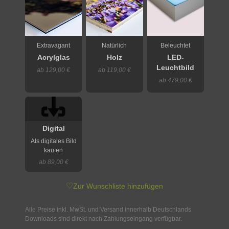
Extravagant
Natürlich
Beleuchtet
Acrylglas
Holz
LED-
Leuchtbild
ab 129,00 €
ab 119,00 €
ab 479,00 €
Digital
Als digitales Bild
kaufen
ab 89,00 €
♡
Zur Wunschliste hinzufügen
Alle Preise inkl. MwSt. und Versand innerhalb Deutschlands.
Downloads sind direkt nach Zahlungseingang verfügbar.