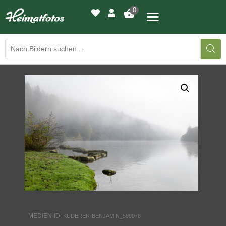
0
BILDERGALERIE
DRUCKQUALITÄTEN
LED-LEUCHTBILDER
WIR DRUCKEN IHR BILD
AUSSTELLUNGEN
HEIMATLICHTER
MEDIEN-ID:
KUDERER-BENJAMIN_599978
KONTAKT