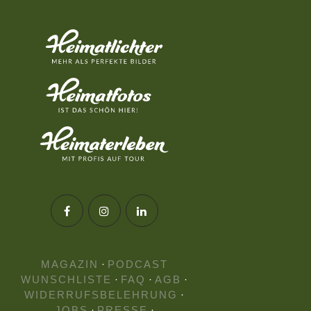
MAGAZIN
·
PODCAST
WUNSCHLISTE
·
FAQ
·
AGB
·
WIDERRUFSBELEHRUNG
·
JOBS
·
PRESSE
·