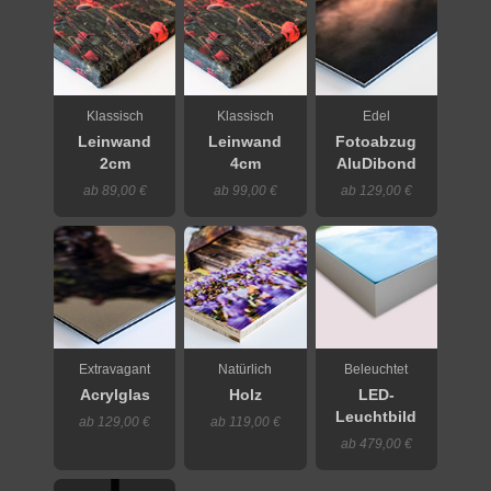
Klassisch
Klassisch
Edel
Leinwand
Leinwand
Fotoabzug
2cm
4cm
AluDibond
ab 89,00 €
ab 99,00 €
ab 129,00 €
Extravagant
Natürlich
Beleuchtet
Acrylglas
Holz
LED-
Leuchtbild
ab 129,00 €
ab 119,00 €
ab 479,00 €