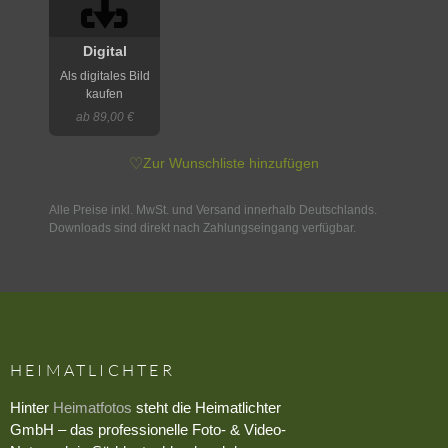
Digital
Als digitales Bild
kaufen
ab 89,00 €
♡
Zur Wunschliste hinzufügen
Alle Preise inkl. MwSt. und Versand innerhalb Deutschlands.
Downloads sind direkt nach Zahlungseingang verfügbar.
HEIMATLICHTER
Hinter
Heimatfotos
steht die Heimatlichter
GmbH – das professionelle Foto- & Video-