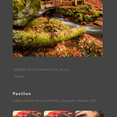
MEDIEN-ID:
FLATOW-PATRICIA_897231
54594
Pavillon
Patricia Flatow
/
Rheinland-Pfalz
,
Trippstadt
/ Oktober 2024