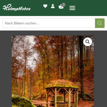
0
BILDERGALERIE
DRUCKQUALITÄTEN
LED-LEUCHTBILDER
WIR DRUCKEN IHR BILD
AUSSTELLUNGEN
HEIMATLICHTER
KONTAKT