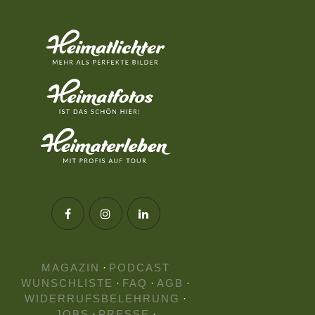
MAGAZIN
·
PODCAST
WUNSCHLISTE
·
FAQ
·
AGB
·
WIDERRUFSBELEHRUNG
·
JOBS
·
PRESSE
·