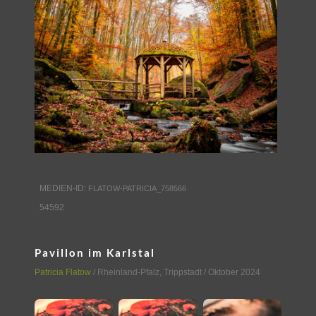
MEDIEN-ID:
FLATOW-PATRICIA_758566
54592
Pavillon im Karlstal
Patricia Flatow
/
Rheinland-Pfalz
,
Trippstadt
/ Oktober 2024