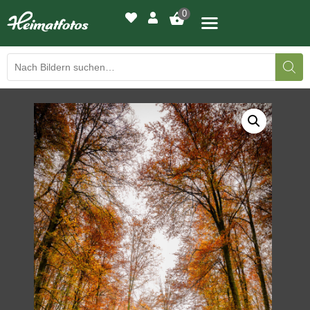
0
BILDERGALERIE
DRUCKQUALITÄTEN
LED-LEUCHTBILDER
WIR DRUCKEN IHR BILD
AUSSTELLUNGEN
HEIMATLICHTER
KONTAKT