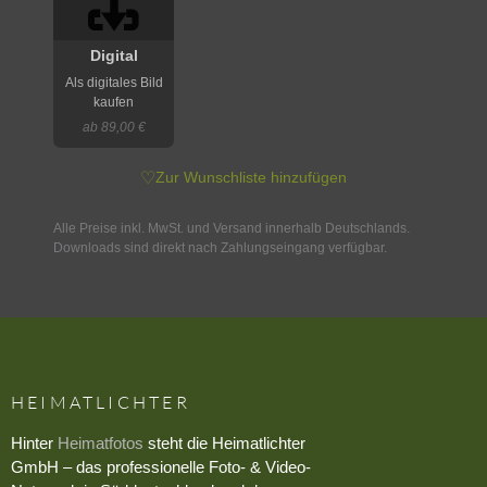
Digital
Als digitales Bild
kaufen
ab 89,00 €
♡
Zur Wunschliste hinzufügen
Alle Preise inkl. MwSt. und Versand innerhalb Deutschlands.
Downloads sind direkt nach Zahlungseingang verfügbar.
HEIMATLICHTER
Hinter
Heimatfotos
steht die Heimatlichter
GmbH – das professionelle Foto- & Video-