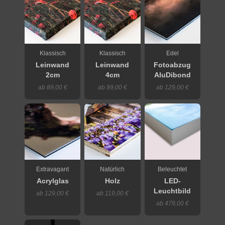
Klassisch
Klassisch
Edel
Leinwand
Leinwand
Fotoabzug
2cm
4cm
AluDibond
ab 89,00 €
ab 99,00 €
ab 129,00 €
Extravagant
Natürlich
Beleuchtet
Acrylglas
Holz
LED-
Leuchtbild
ab 129,00 €
ab 119,00 €
ab 479,00 €