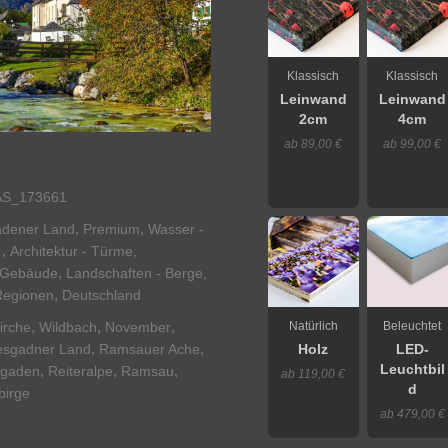
Klassisch
Klassisch
Leinwand
Leinwand
2cm
4cm
ab 89,00 €
ab 99,00 €
S_173661
,
,
adener Land
Premium
Wasser -
,
.
Architektur - Türme,
,
e Gebäude
Landschaften - Berge,
,
Regionen
Deutschland
,
,
,
Natürlich
Beleuchtet
irche
Wildbach
November
,
,
esgadner Land
Ramsauer Ache
Holz
LED-
Leuchtbil
,
,
,
sgaden
Reiteralpe
Ramsau
ab 119,00 €
d
birge
ab 479,00 €