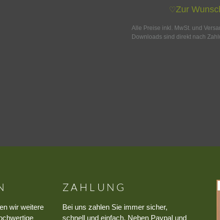
Zur Wunsch
♡
Alle Preise inkl. MwSt. und Vers
Downloads sind direkt nach Zahl
N
ZAHLUNG
en wir weitere
Bei uns zahlen Sie immer sicher,
ochwertige
schnell und einfach. Neben Paypal und