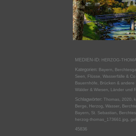
MEDIEN-ID:
HERZOG-THOMA
Kategorien:
,
Bayern
Berchtesg
Seen, Flüsse, Wasserfälle & Co
Bauernhöfe, Brücken & ander
,
Wälder & Wiesen
Länder und 
Schlagwörter:
,
,
Thomas
2020
k
,
,
,
Berge
Herzog
Wasser
Bercht
,
,
Bayern
St. Sebastian
Berchte
,
herzog-thomas_173661.jpg
ge
45836