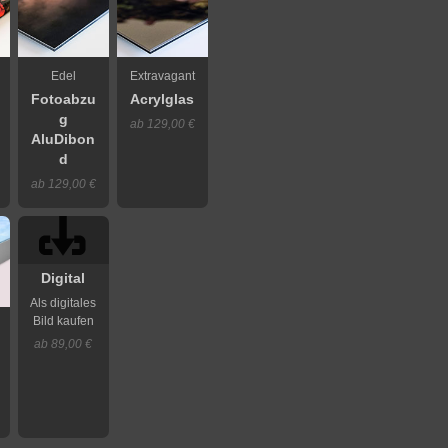
Edel
Extravagant
Fotoabzu
Acrylglas
g
ab 129,00 €
AluDibon
d
ab 129,00 €
Digital
Als digitales
Bild kaufen
ab 89,00 €