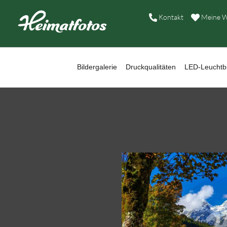
B
Kontakt
Meine W
D
L
Bildergalerie
Druckqualitäten
LED-Leuchtbi
W
B
A
H
K