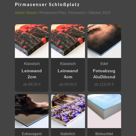
Pirmasenser Schloßplatz
André Straub
/
Rheinland-Pfalz
,
Pirmasens
/ Oktober 2024
Klassisch
Klassisch
Edel
Leinwand
Leinwand
Fotoabzug
2cm
4cm
AluDibond
ab 89,00 €
ab 99,00 €
ab 119,00 €
Extravagant
Natürlich
Beleuchtet