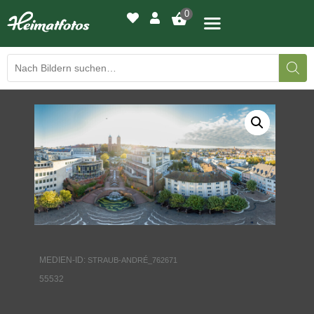
0
BILDERGALERIE
DRUCKQUALITÄTEN
LED-LEUCHTBILDER
WIR DRUCKEN IHR BILD
AUSSTELLUNGEN
MEDIEN-ID:
STRAUB-ANDRÉ_762671
HEIMATLICHTER
55532
KONTAKT