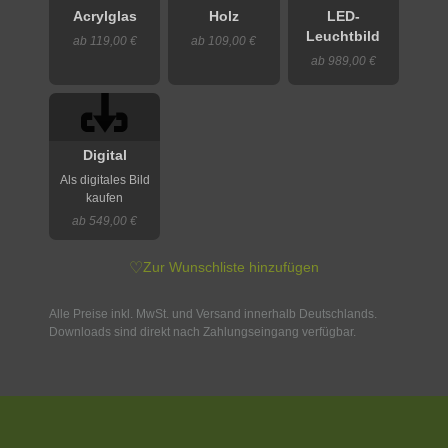
Acrylglas
Holz
LED-
Leuchtbild
ab 119,00 €
ab 109,00 €
ab 989,00 €
Digital
Als digitales Bild
kaufen
ab 549,00 €
♡
Zur Wunschliste hinzufügen
Alle Preise inkl. MwSt. und Versand innerhalb Deutschlands.
Downloads sind direkt nach Zahlungseingang verfügbar.