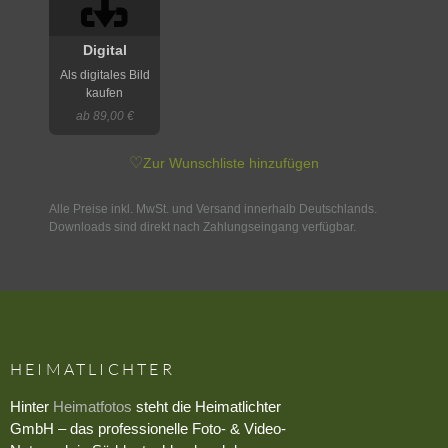
Digital
Als digitales Bild
kaufen
ab 89,00 €
♡
Zur Wunschliste hinzufügen
Alle Preise inkl. MwSt. und Versand innerhalb Deutschlands.
Downloads sind direkt nach Zahlungseingang verfügbar.
HEIMATLICHTER
Hinter
Heimatfotos
steht die Heimatlichter
GmbH – das professionelle Foto- & Video-