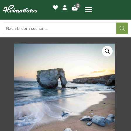
0
BILDERGALERIE
DRUCKQUALITÄTEN
LED-LEUCHTBILDER
WIR DRUCKEN IHR BILD
AUSSTELLUNGEN
HEIMATLICHTER
KONTAKT