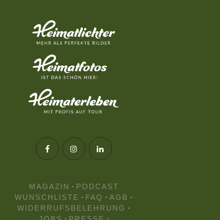
MAGAZIN
·
PODCAST
WUNSCHLISTE
·
FAQ
·
AGB
·
WIDERRUFSBELEHRUNG
·
JOBS
·
PRESSE
·