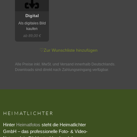
Digital
Als digitales Bild
kaufen
ab 89,00 €
♡
Zur Wunschliste hinzufügen
Alle Preise inkl. MwSt. und Versand innerhalb Deutschlands.
Downloads sind direkt nach Zahlungseingang verfügbar.
HEIMATLICHTER
Hinter
Heimatfotos
steht die Heimatlichter
GmbH – das professionelle Foto- & Video-