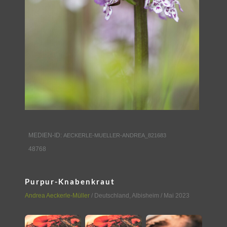
MEDIEN-ID:
AECKERLE-MUELLER-ANDREA_821683
48768
Purpur-Knabenkraut
Andrea Aeckerle-Müller
/
Deutschland
,
Albisheim
/ Mai 2023