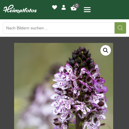
0
BILDERGALERIE
DRUCKQUALITÄTEN
LED-LEUCHTBILDER
WIR DRUCKEN IHR BILD
AUSSTELLUNGEN
HEIMATLICHTER
KONTAKT