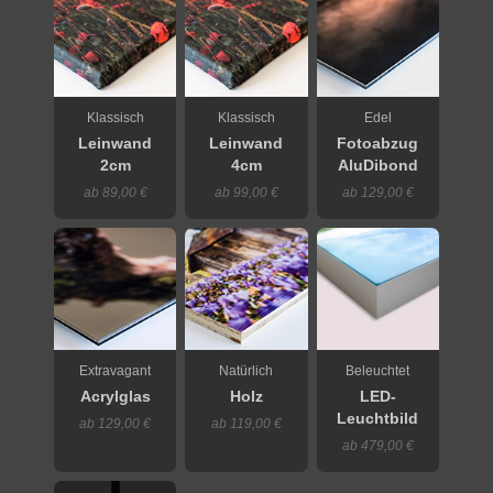
Klassisch
Klassisch
Edel
Leinwand
Leinwand
Fotoabzug
2cm
4cm
AluDibond
ab 89,00 €
ab 99,00 €
ab 129,00 €
Extravagant
Natürlich
Beleuchtet
Acrylglas
Holz
LED-
Leuchtbild
ab 129,00 €
ab 119,00 €
ab 479,00 €