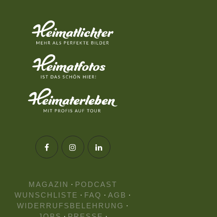
MAGAZIN
·
PODCAST
WUNSCHLISTE
·
FAQ
·
AGB
·
WIDERRUFSBELEHRUNG
·
JOBS
·
PRESSE
·