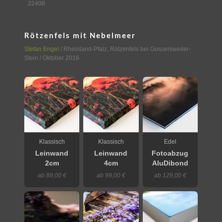
22408
Rötzenfels mit Nebelmeer
Stefan Engel
/
Rheinland-Pfalz
,
Rötzenfels bei Gossersweiler-
Stein
/ Oktober 2016
Klassisch
Klassisch
Edel
Leinwand
Leinwand
Fotoabzug
2cm
4cm
AluDibond
ab 89,00 €
ab 99,00 €
ab 129,00 €