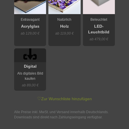
Extravagant
Natürlich
Beleuchtet
Acrylglas
Holz
LED-
Leuchtbild
ab 129,00 €
ab 119,00 €
ab 479,00 €
Digital
Als digitales Bild
kaufen
ab 89,00 €
♡
Zur Wunschliste hinzufügen
Alle Preise inkl. MwSt. und Versand innerhalb Deutschlands.
Downloads sind direkt nach Zahlungseingang verfügbar.