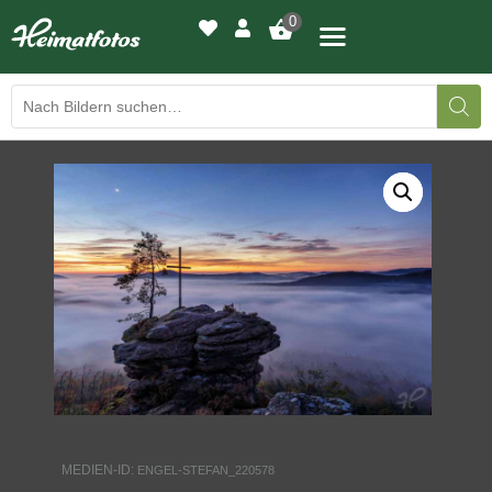
0
BILDERGALERIE
DRUCKQUALITÄTEN
LED-LEUCHTBILDER
WIR DRUCKEN IHR BILD
AUSSTELLUNGEN
HEIMATLICHTER
MEDIEN-ID:
ENGEL-STEFAN_220578
KONTAKT