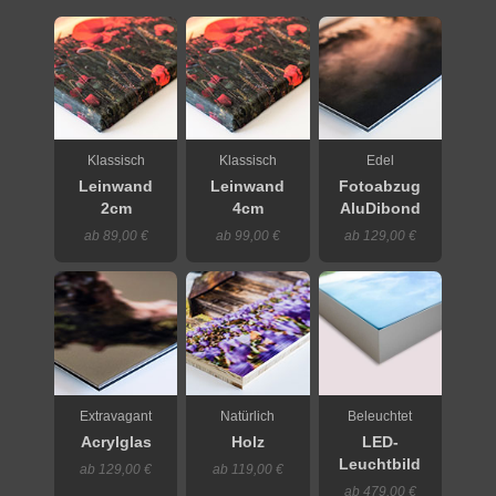
Klassisch
Klassisch
Edel
Leinwand
Leinwand
Fotoabzug
2cm
4cm
AluDibond
ab 89,00 €
ab 99,00 €
ab 129,00 €
Extravagant
Natürlich
Beleuchtet
Acrylglas
Holz
LED-
Leuchtbild
ab 129,00 €
ab 119,00 €
ab 479,00 €