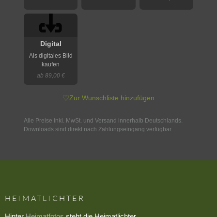
Digital
Als digitales Bild
kaufen
ab 89,00 €
♡
Zur Wunschliste hinzufügen
Alle Preise inkl. MwSt. und Versand innerhalb Deutschlands.
Downloads sind direkt nach Zahlungseingang verfügbar.
HEIMATLICHTER
Hinter
Heimatfotos
steht die Heimatlichter