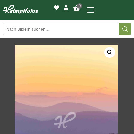
0
BILDERGALERIE
DRUCKQUALITÄTEN
LED-LEUCHTBILDER
WIR DRUCKEN IHR BILD
AUSSTELLUNGEN
HEIMATLICHTER
KONTAKT