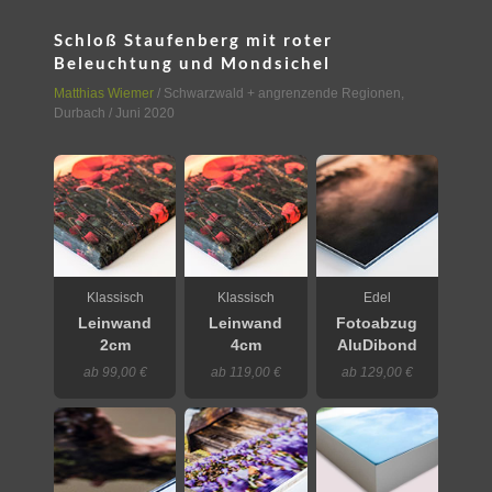
Schloß Staufenberg mit roter
Beleuchtung und Mondsichel
Matthias Wiemer
/
Schwarzwald + angrenzende Regionen
,
Durbach
/ Juni 2020
Klassisch
Klassisch
Edel
Leinwand
Leinwand
Fotoabzug
2cm
4cm
AluDibond
ab 99,00 €
ab 119,00 €
ab 129,00 €