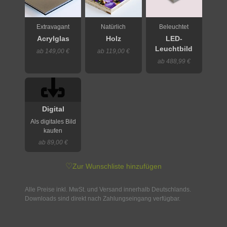
Extravagant
Natürlich
Beleuchtet
Acrylglas
Holz
LED-
Leuchtbild
ab 149,00 €
ab 119,00 €
ab 488,99 €
Digital
Als digitales Bild
kaufen
ab 89,00 €
♡
Zur Wunschliste hinzufügen
Alle Preise inkl. MwSt. und Versand innerhalb Deutschlands.
Downloads sind direkt nach Zahlungseingang verfügbar.