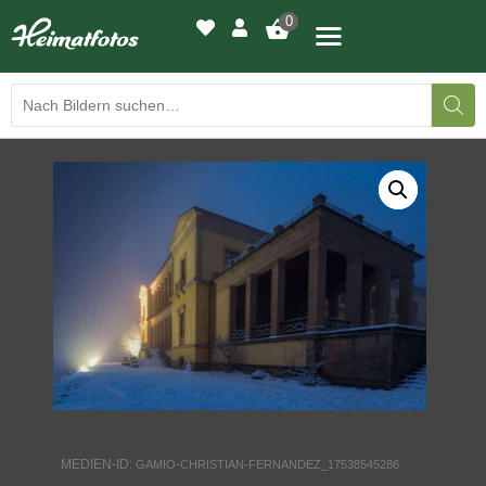
0
BILDERGALERIE
DRUCKQUALITÄTEN
LED-LEUCHTBILDER
WIR DRUCKEN IHR BILD
AUSSTELLUNGEN
HEIMATLICHTER
MEDIEN-ID:
GAMIO-CHRISTIAN-FERNANDEZ_17538545286
KONTAKT