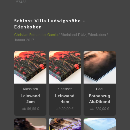
57433
Schloss Villa Ludwigshöhe –
Edenkoben
Christian Fernandez Gamio
/
Rheinland-Pfalz
,
Edenkoben
/
Januar 2017
Klassisch
Klassisch
Edel
Leinwand
Leinwand
Fotoabzug
2cm
4cm
AluDibond
ab 89,00 €
ab 99,00 €
ab 129,00 €