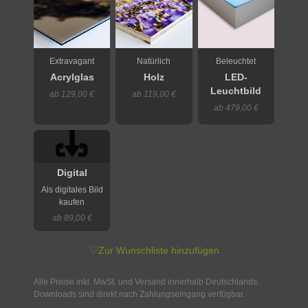
Extravagant
Natürlich
Beleuchtet
Acrylglas
Holz
LED-
Leuchtbild
ab 129,00 €
ab 119,00 €
ab 479,00 €
Digital
Als digitales Bild
kaufen
ab 89,00 €
♡
Zur Wunschliste hinzufügen
Alle Preise inkl. MwSt. und Versand innerhalb Deutschlands.
Downloads sind direkt nach Zahlungseingang verfügbar.