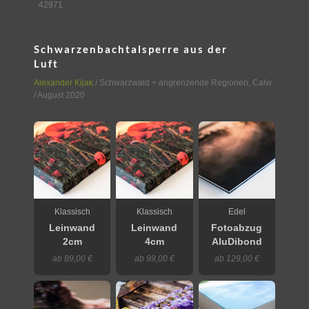
42971
Schwarzenbachtalsperre aus der
Luft
Alexander Kijak
/
Schwarzwald + angrenzende Regionen
,
Calw
/ August 2020
Klassisch
Klassisch
Edel
Leinwand
Leinwand
Fotoabzug
2cm
4cm
AluDibond
ab 89,00 €
ab 99,00 €
ab 129,00 €