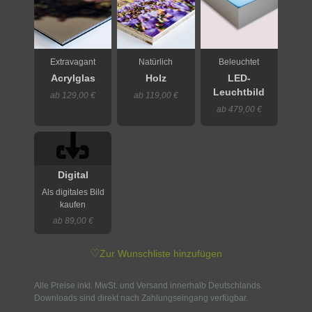
Extravagant
Natürlich
Beleuchtet
Acrylglas
Holz
LED-
Leuchtbild
ab 129,00 €
ab 119,00 €
ab 479,00 €
Digital
Als digitales Bild
kaufen
ab 89,00 €
♡
Zur Wunschliste hinzufügen
Alle Preise inkl. MwSt. und Versand innerhalb Deutschlands.
Downloads sind direkt nach Zahlungseingang verfügbar.