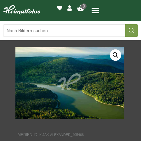
0
BILDERGALERIE
DRUCKQUALITÄTEN
LED-LEUCHTBILDER
WIR DRUCKEN IHR BILD
AUSSTELLUNGEN
HEIMATLICHTER
MEDIEN-ID:
KIJAK-ALEXANDER_405466
KONTAKT