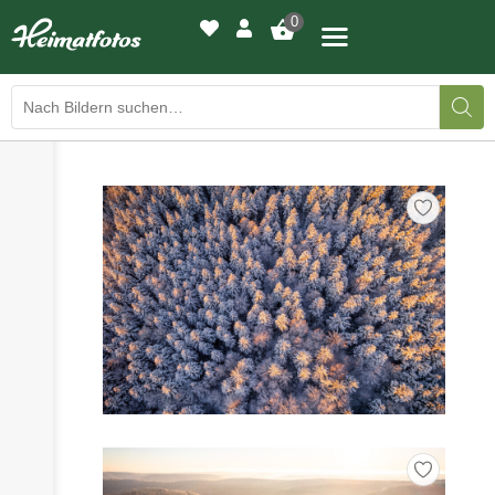
0
›
›
BILDERGALERIE
DRUCKQUALITÄTEN
›
LED-LEUCHTBILDER
›
WIR DRUCKEN IHR BILD
›
AUSSTELLUNGEN
›
HEIMATLICHTER
KONTAKT
›