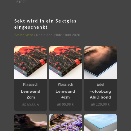
61029
Sekt wird in ein Sektglas
eingeschenkt
Stefan Witte
/
Rheinland-Pfalz
/ Juni 2026
Klassisch
Klassisch
Edel
Leinwand
Leinwand
Fotoabzug
2cm
4cm
AluDibond
ab 89,00 €
ab 99,00 €
ab 129,00 €