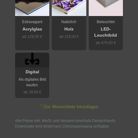
Extravagant
Natürlich
Beleuchtet
Acrylglas
Holz
LED-
Leuchtbild
ab 129,00 €
ab 119,00 €
ab 479,00 €
Digital
Als digitales Bild
kaufen
ab 39,00 €
♡
Zur Wunschliste hinzufügen
Alle Preise inkl. MwSt. und Versand innerhalb Deutschlands.
Downloads sind direkt nach Zahlungseingang verfügbar.