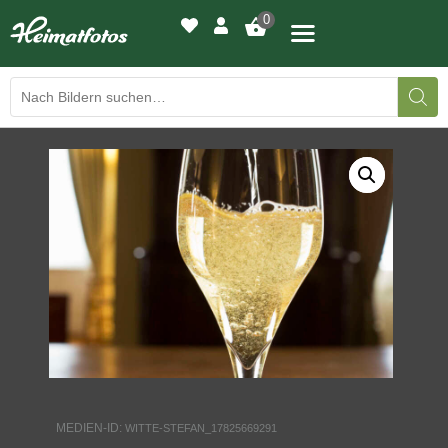
0
BILDERGALERIE
DRUCKQUALITÄTEN
LED-LEUCHTBILDER
WIR DRUCKEN IHR BILD
AUSSTELLUNGEN
HEIMATLICHTER
MEDIEN-ID:
WITTE-STEFAN_17825669291
KONTAKT