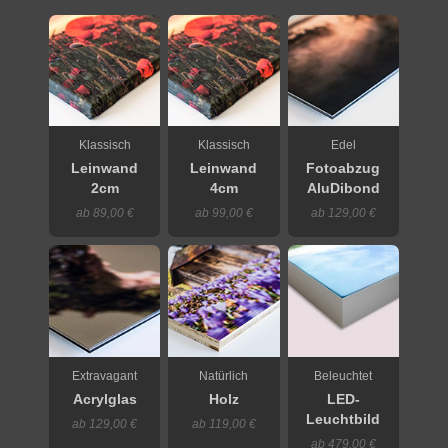
Klassisch
Klassisch
Edel
Leinwand
Leinwand
Fotoabzug
2cm
4cm
AluDibond
ab 89,00 €
ab 99,00 €
ab 129,00 €
Extravagant
Natürlich
Beleuchtet
Acrylglas
Holz
LED-
Leuchtbild
ab 129,00 €
ab 119,00 €
ab 479,00 €