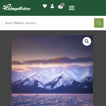
0
BILDERGALERIE
DRUCKQUALITÄTEN
LED-LEUCHTBILDER
WIR DRUCKEN IHR BILD
AUSSTELLUNGEN
HEIMATLICHTER
KONTAKT