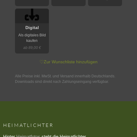
Digital
Als digitales Bild
kaufen
ab 89,00 €
♡
Zur Wunschliste hinzufügen
Alle Preise inkl. MwSt. und Versand innerhalb Deutschlands.
Downloads sind direkt nach Zahlungseingang verfügbar.
HEIMATLICHTER
Hinter
Heimatfotos
steht die Heimatlichter