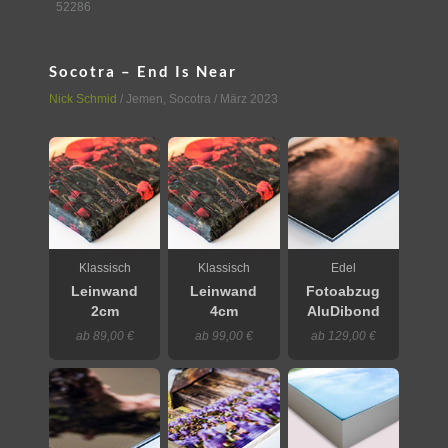
52286
Socotra – End Is Near
Nick Schmid
/
Jemen
,
Socotra
/ März 2023
Klassisch
Klassisch
Edel
Leinwand
Leinwand
Fotoabzug
2cm
4cm
AluDibond
ab 89,00 €
ab 99,00 €
ab 129,00 €