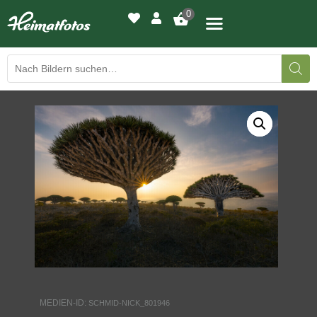
0
BILDERGALERIE
DRUCKQUALITÄTEN
LED-LEUCHTBILDER
WIR DRUCKEN IHR BILD
AUSSTELLUNGEN
HEIMATLICHTER
MEDIEN-ID:
SCHMID-NICK_801946
KONTAKT