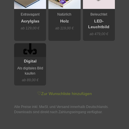
Extravagant
Natürlich
Beleuchtet
Acrylglas
Holz
LED-
Leuchtbild
ab 129,00 €
ab 119,00 €
ab 479,00 €
Digital
Als digitales Bild
kaufen
ab 89,00 €
♡
Zur Wunschliste hinzufügen
Alle Preise inkl. MwSt. und Versand innerhalb Deutschlands.
Downloads sind direkt nach Zahlungseingang verfügbar.