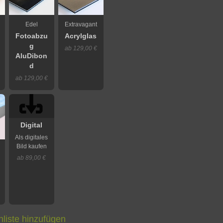
Edel
Extravagant
Fotoabzu
Acrylglas
g
ab 129,00 €
AluDibon
d
ab 129,00 €
Digital
Als digitales
Bild kaufen
ab 89,00 €
liste hinzufügen