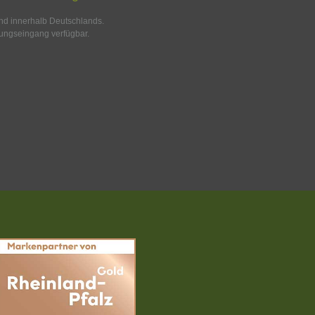
and innerhalb Deutschlands.
ungseingang verfügbar.