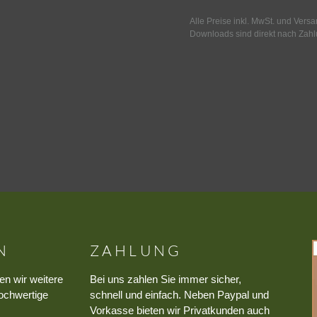
Alle Preise inkl. MwSt. und Vers
Downloads sind direkt nach Zahl
N
ZAHLUNG
en wir weitere
Bei uns zahlen Sie immer sicher,
ochwertige
schnell und einfach. Neben Paypal und
Vorkasse bieten wir Privatkunden auch