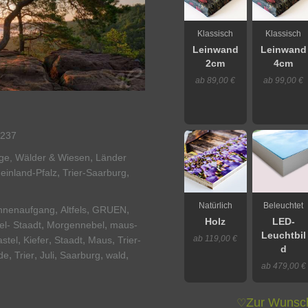
Klassisch
Klassisch
Leinwand
Leinwand
2cm
4cm
ab 89,00 €
ab 99,00 €
237
,
rge, Wälder & Wiesen
Länder
,
,
einland-Pfalz
Trier-Saarburg
Natürlich
Beleuchtet
,
,
,
nnenaufgang
Altfels
GRUEN
Holz
LED-
,
,
el- Staadt
Morgennebel
maus-
Leuchtbil
,
,
,
,
ab 119,00 €
stel
Kiefer
Staadt
Maus
Trier-
d
,
,
,
,
,
de
Trier
Juli
Saarburg
wald
ab 479,00 €
Zur Wunsch
♡