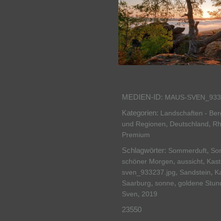
MEDIEN-ID:
MAUS-SVEN_933
Kategorien:
Landschaften - Be
,
,
und Regionen
Deutschland
Rh
Premium
Schlagwörter:
,
Sommerduft
So
,
,
schöner Morgen
aussicht
Kast
,
,
sven_933237.jpg
Sandstein
Ka
,
,
Saarburg
sonne
goldene Stun
,
Sven
2019
23550