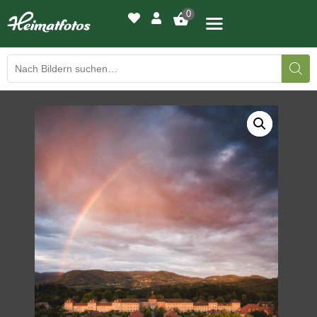
0
BILDERGALERIE
DRUCKQUALITÄTEN
LED-LEUCHTBILDER
WIR DRUCKEN IHR BILD
AUSSTELLUNGEN
HEIMATLICHTER
KONTAKT