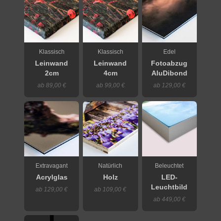
Klassisch
Klassisch
Edel
Leinwand
Leinwand
Fotoabzug
2cm
4cm
AluDibond
ab 89,00 €
ab 99,00 €
ab 129,00 €
Extravagant
Natürlich
Beleuchtet
Acrylglas
Holz
LED-
Leuchtbild
ab 129,00 €
ab 109,00 €
ab 449,00 €