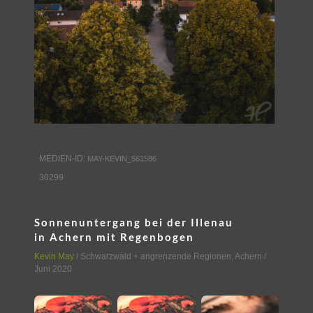
MEDIEN-ID:
MAY-KEVIN_561586
30299
Sonnenuntergang bei der Illenau
in Achern mit Regenbogen
Kevin May
/
Schwarzwald + angrenzende Regionen
,
Achern
/
Juni 2020