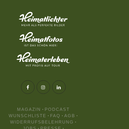
MAGAZIN
·
PODCAST
WUNSCHLISTE
·
FAQ
·
AGB
·
WIDERRUFSBELEHRUNG
·
JOBS
·
PRESSE
·