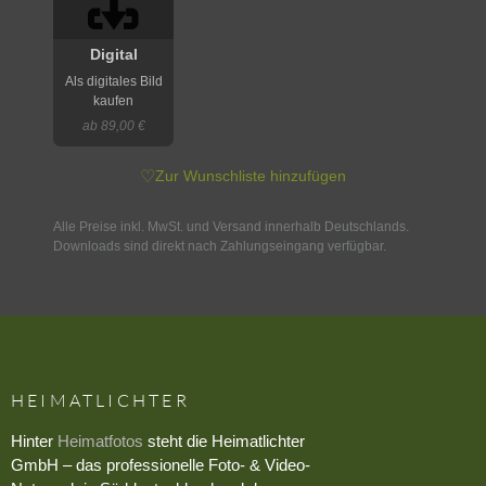
Digital
Als digitales Bild
kaufen
ab 89,00 €
♡
Zur Wunschliste hinzufügen
Alle Preise inkl. MwSt. und Versand innerhalb Deutschlands.
Downloads sind direkt nach Zahlungseingang verfügbar.
HEIMATLICHTER
Hinter
Heimatfotos
steht die Heimatlichter
GmbH – das professionelle Foto- & Video-