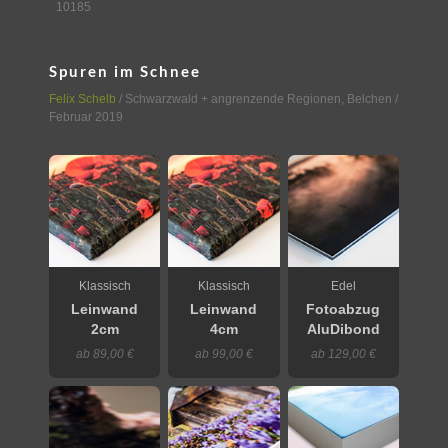
10185
Spuren im Schnee
Felix Schelb
/
Schwarzwald + angrenzende Regionen
,
Belchen
/
Februar 2019
Klassisch
Klassisch
Edel
Leinwand
Leinwand
Fotoabzug
2cm
4cm
AluDibond
ab 89,00 €
ab 99,00 €
ab 129,00 €