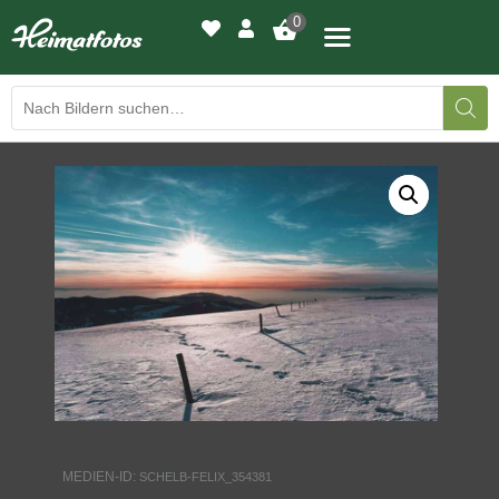
0
BILDERGALERIE
DRUCKQUALITÄTEN
LED-LEUCHTBILDER
WIR DRUCKEN IHR BILD
AUSSTELLUNGEN
HEIMATLICHTER
MEDIEN-ID:
SCHELB-FELIX_354381
KONTAKT