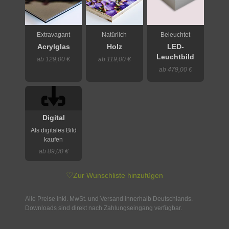
Extravagant
Natürlich
Beleuchtet
Acrylglas
Holz
LED-
Leuchtbild
ab 129,00 €
ab 119,00 €
ab 479,00 €
Digital
Als digitales Bild
kaufen
ab 89,00 €
♡
Zur Wunschliste hinzufügen
Alle Preise inkl. MwSt. und Versand innerhalb Deutschlands.
Downloads sind direkt nach Zahlungseingang verfügbar.