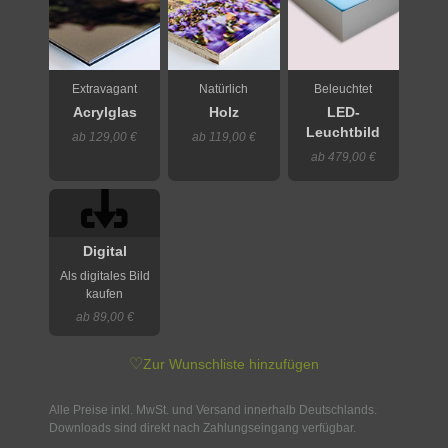
Extravagant
Natürlich
Beleuchtet
Acrylglas
Holz
LED-
Leuchtbild
ab 129,00 €
ab 119,00 €
ab 479,00 €
Digital
Als digitales Bild
kaufen
ab 89,00 €
♡
Zur Wunschliste hinzufügen
Alle Preise inkl. MwSt. und Versand innerhalb Deutschlands.
Downloads sind direkt nach Zahlungseingang verfügbar.