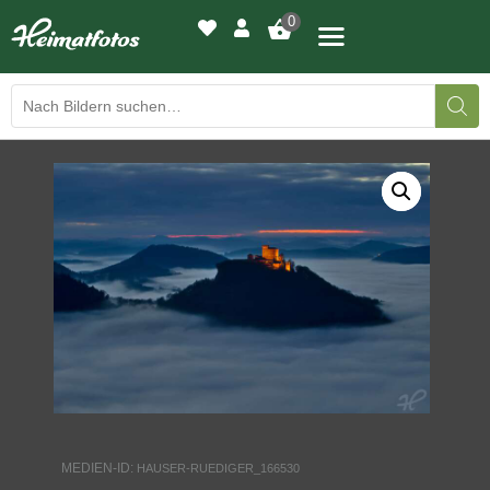
0
BILDERGALERIE
DRUCKQUALITÄTEN
LED-LEUCHTBILDER
WIR DRUCKEN IHR BILD
AUSSTELLUNGEN
HEIMATLICHTER
MEDIEN-ID:
HAUSER-RUEDIGER_166530
KONTAKT