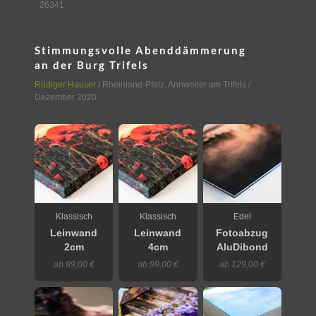
26341
Stimmungsvolle Abenddämmerung
an der Burg Trifels
Rüdiger Hauser
/
Rheinland-Pfalz
,
Annweiler am Trifels
/
Dezember 2020
Klassisch
Klassisch
Edel
Leinwand
Leinwand
Fotoabzug
2cm
4cm
AluDibond
ab 89,00 €
ab 99,00 €
ab 129,00 €