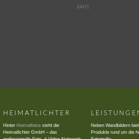
24471
HEIMATLICHTER
LEISTUNGE
Hinter
Heimatfotos
steht die
Neben Wandbildern biet
Heimatlichter GmbH – das
Produkte rund um die h
professionelle Foto- & Video-Netzwerk
Fotografie.