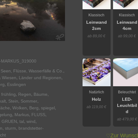
Klassisch
Klassisch
Leinwand
Leinwand
2cm
4cm
ab 89,00 €
ab 99,00 €
-MARKUS_319000
,
 Seen, Flüsse, Wasserfälle & Co.
,
,
& Wiesen
Länder und Regionen
,
rg
Esslingen
Natürlich
Beleuchtet
,
,
,
,
frühling
Regen
Bäume
Holz
LED-
,
,
,
kalt
Stein
Sommer
Leuchtbil
ab 119,00 €
,
,
,
,
läche
Wolken
Berg
spiegel
d
,
,
,
gelung
Markus
FLUSS
ab 479,00 €
,
,
,
,
GRUEN
tal
wind
,
,
m
sturm
brandstetter-
cht
Zur Wunsch
♡