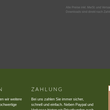
Alle Preise inkl. MwSt. und Vers
Downloads sind direkt nach Zahl
N
ZAHLUNG
en wir weitere
Bei uns zahlen Sie immer sicher,
ochwertige
schnell und einfach. Neben Paypal und
Vorkasse bieten wir Privatkunden auch