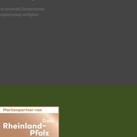
and innerhalb Deutschlands.
ungseingang verfügbar.