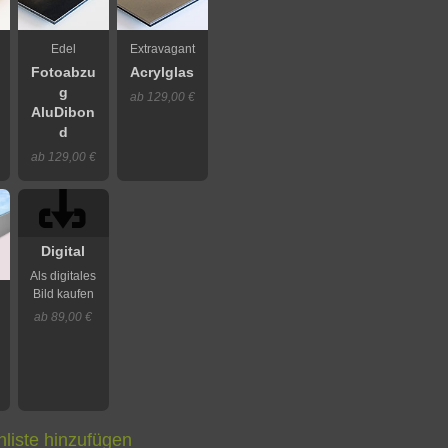
Edel
Extravagant
Fotoabzu
Acrylglas
g
ab 129,00 €
AluDibon
d
ab 129,00 €
Digital
Als digitales
Bild kaufen
ab 89,00 €
liste hinzufügen