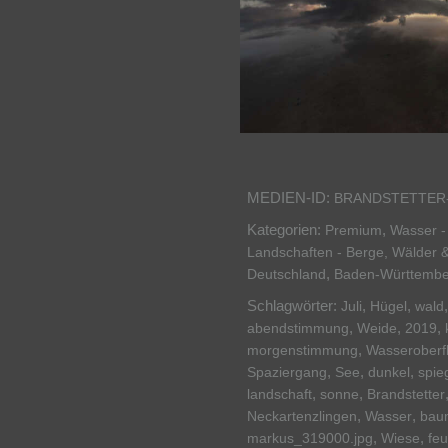
MEDIEN-ID:
BRANDSTETTER
Kategorien:
,
Premium
Wasser -
Landschaften - Berge, Wälder 
,
Deutschland
Baden-Württembe
Schlagwörter:
,
,
Juli
Hügel
wald
,
,
,
abendstimmung
Weide
2019
,
morgenstimmung
Wasseroberf
,
,
,
Spaziergang
See
dunkel
spie
,
,
landschaft
sonne
Brandstetter
,
,
Neckartenzlingen
Wasser
bau
,
,
markus_319000.jpg
Wiese
feu