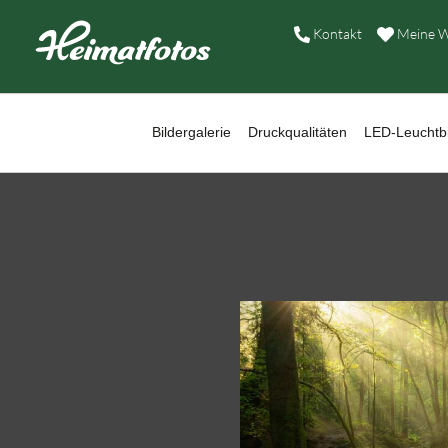
B
Kontakt
Meine W
D
L
Bildergalerie
Druckqualitäten
LED-Leuchtbi
W
B
A
H
K