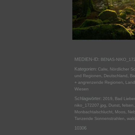
MEDIEN-ID:
BENAS-NIKO_17
Kategorien:
,
Calw
Nördlicher S
,
,
und Regionen
Deutschland
Ba
,
+ angrenzende Regionen
Land
Wiesen
Schlagwörter:
,
2019
Bad Lieben
,
,
niko_172207.jpg
Dunst
felsen
,
,
Monbachtalschlucht
Moos
Neb
,
Tanzende Sonnenstrahlen
wal
10306