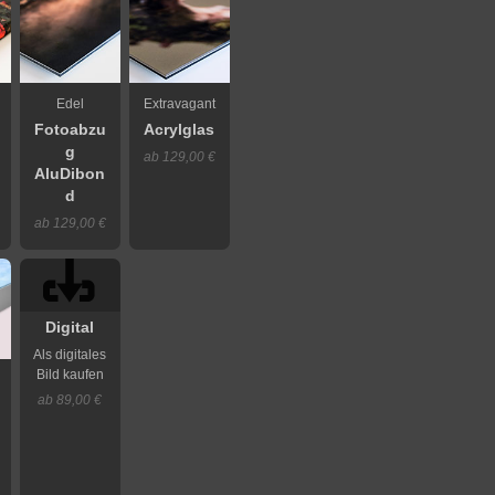
Edel
Extravagant
Fotoabzu
Acrylglas
g
ab 129,00 €
AluDibon
d
ab 129,00 €
Digital
Als digitales
Bild kaufen
ab 89,00 €