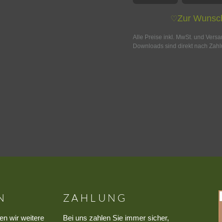
Zur Wunsch
♡
Alle Preise inkl. MwSt. und Vers
Downloads sind direkt nach Zahl
N
ZAHLUNG
en wir weitere
Bei uns zahlen Sie immer sicher,