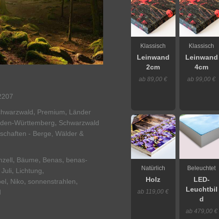
Klassisch
Klassisch
Leinwand
Leinwand
2cm
4cm
ab 89,00 €
ab 99,00 €
2207
,
,
chwarzwald
Premium
Länder
,
den-Württemberg
Schwarzwald
schaften - Berge, Wälder &
,
,
,
zell
Bäume
Benas
benas-
Natürlich
Beleuchtet
,
,
,
Juli
Lichtung
Holz
LED-
,
,
,
el
Niko
sonnenstrahlen
Leuchtbil
ab 119,00 €
d
d
ab 479,00 €