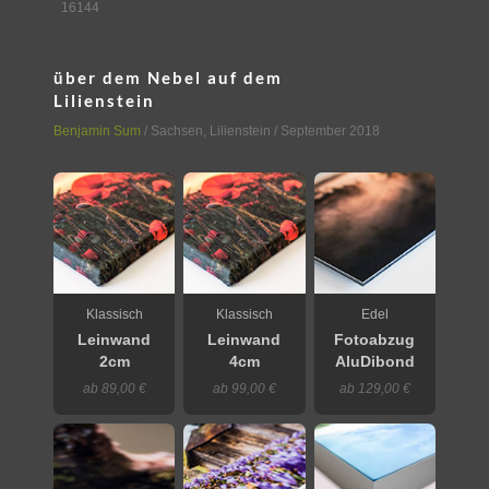
16144
über dem Nebel auf dem
Lilienstein
Benjamin Sum
/
Sachsen
,
Lilienstein
/ September 2018
Klassisch
Klassisch
Edel
Leinwand
Leinwand
Fotoabzug
2cm
4cm
AluDibond
ab 89,00 €
ab 99,00 €
ab 129,00 €