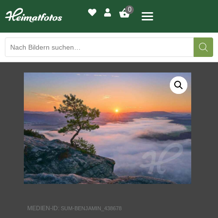
0
BILDERGALERIE
DRUCKQUALITÄTEN
LED-LEUCHTBILDER
WIR DRUCKEN IHR BILD
AUSSTELLUNGEN
HEIMATLICHTER
MEDIEN-ID:
SUM-BENJAMIN_438678
KONTAKT