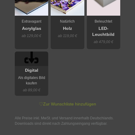
Extravagant
Natürlich
Beleuchtet
Acrylglas
Holz
LED-
Leuchtbild
ab 129,00 €
ab 119,00 €
ab 479,00 €
Digital
Als digitales Bild
kaufen
ab 89,00 €
♡
Zur Wunschliste hinzufügen
Alle Preise inkl. MwSt. und Versand innerhalb Deutschlands.
Downloads sind direkt nach Zahlungseingang verfügbar.