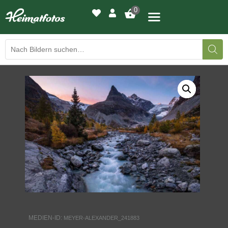
0
BILDERGALERIE
DRUCKQUALITÄTEN
LED-LEUCHTBILDER
WIR DRUCKEN IHR BILD
AUSSTELLUNGEN
HEIMATLICHTER
MEDIEN-ID:
MEYER-ALEXANDER_241883
KONTAKT