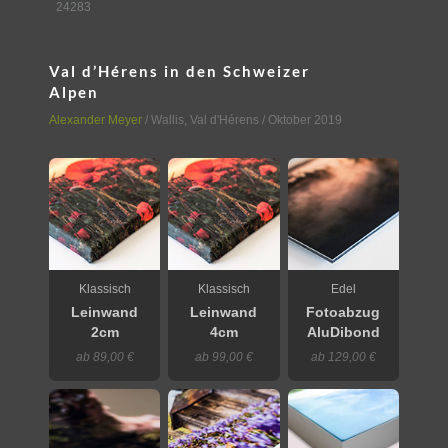
24283
Val d’Hérens in den Schweizer
Alpen
Alexander Meyer
/
Wallis
,
Val d'Hérens
/ Oktober 2019
Klassisch
Klassisch
Edel
Leinwand
Leinwand
Fotoabzug
2cm
4cm
AluDibond
ab 89,00 €
ab 99,00 €
ab 129,00 €