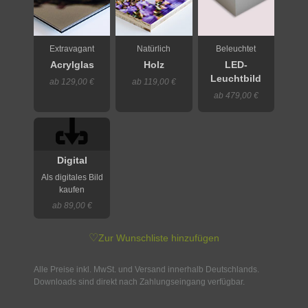
Extravagant
Natürlich
Beleuchtet
Acrylglas
Holz
LED-
Leuchtbild
ab 129,00 €
ab 119,00 €
ab 479,00 €
Digital
Als digitales Bild
kaufen
ab 89,00 €
♡
Zur Wunschliste hinzufügen
Alle Preise inkl. MwSt. und Versand innerhalb Deutschlands.
Downloads sind direkt nach Zahlungseingang verfügbar.