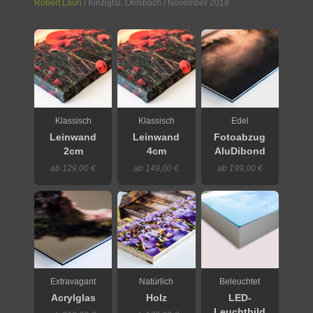
Robert Laun
/
Kinzigtal
,
Ohlsbach
/ November 2018
Klassisch
Klassisch
Edel
Leinwand
Leinwand
Fotoabzug
2cm
4cm
AluDibond
ab 129,00 €
ab 149,00 €
ab 199,00 €
Extravagant
Natürlich
Beleuchtet
Acrylglas
Holz
LED-
Leuchtbild