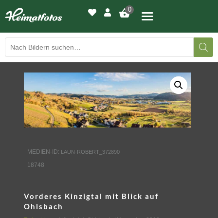
0
BILDERGALERIE
DRUCKQUALITÄTEN
LED-LEUCHTBILDER
WIR DRUCKEN IHR BILD
MEDIEN-ID:
LAUN-ROBERT_372890
18748
AUSSTELLUNGEN
HEIMATLICHTER
Vorderes Kinzigtal mit Blick auf
Ohlsbach
KONTAKT