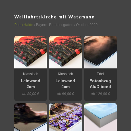
Wallfahrtskirche mit Watzmann
Petra Haidn
/
Bayern
,
Berchtesgaden
/ Oktober 2020
Klassisch
Klassisch
Edel
Leinwand
Leinwand
Fotoabzug
2cm
4cm
AluDibond
ab 89,00 €
ab 99,00 €
ab 129,00 €