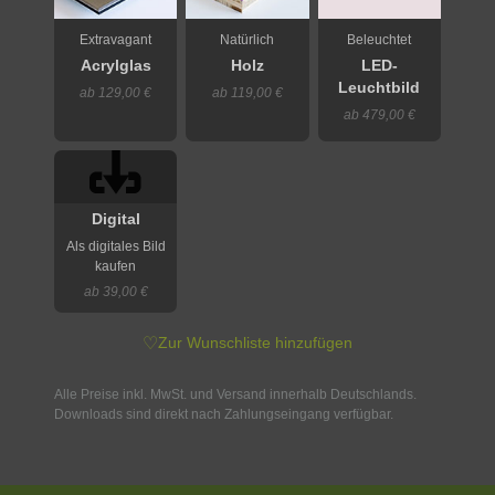
Extravagant
Natürlich
Beleuchtet
Acrylglas
Holz
LED-
Leuchtbild
ab 129,00 €
ab 119,00 €
ab 479,00 €
Digital
Als digitales Bild
kaufen
ab 39,00 €
♡
Zur Wunschliste hinzufügen
Alle Preise inkl. MwSt. und Versand innerhalb Deutschlands.
Downloads sind direkt nach Zahlungseingang verfügbar.