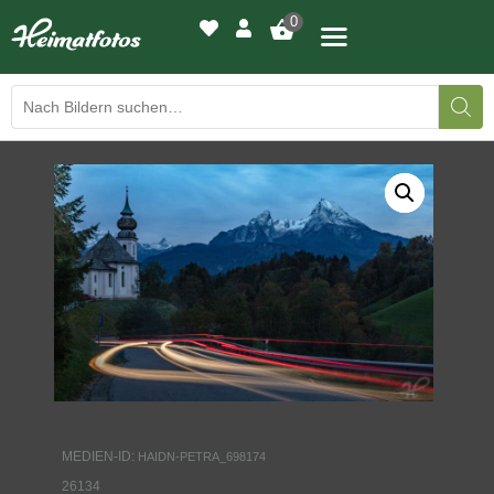
0
BILDERGALERIE
DRUCKQUALITÄTEN
LED-LEUCHTBILDER
WIR DRUCKEN IHR BILD
AUSSTELLUNGEN
HEIMATLICHTER
MEDIEN-ID:
HAIDN-PETRA_698174
KONTAKT
26134