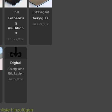
Edel
Extravagant
Fotoabzu
Acrylglas
g
ab 129,00 €
AluDibon
d
ab 129,00 €
Digital
Als digitales
Bild kaufen
ab 89,00 €
liste hinzufügen