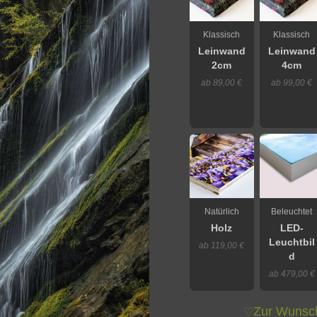
Klassisch
Klassisch
Leinwand
Leinwand
2cm
4cm
ab 89,00 €
ab 99,00 €
Natürlich
Beleuchtet
Holz
LED-
Leuchtbil
ab 119,00 €
d
ab 479,00 €
Zur Wunsch
♡