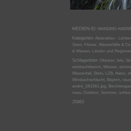
MEDIEN-ID:
WANDREI-ANDRÉ
Kategorien:
Abstraktes - Licht
Seen, Flüsse, Wasserfälle & Co
,
& Wiesen
Länder und Regione
Schlagwörter:
,
,
Oktober
fels
St
,
,
wimbachklamm
Wasser
ström
,
,
,
,
Wasserfall
Stein
LZB
Natur
s
,
,
Wimbachschlucht
Bayern
raus
,
andré_581561.jpg
Berchtesga
,
,
,
nass
Outdoor
Sommer
schluc
25863