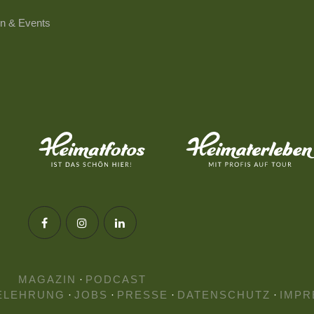
n & Events
MAGAZIN
·
PODCAST
ELEHRUNG
·
JOBS
·
PRESSE
·
DATENSCHUTZ
·
IMPR