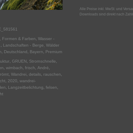
Alle Preise inkl. MwSt. und Vers
Downloads sind direkt nach Zahl
_581561
,
er, Formen & Farben
Wasser -
,
.
Landschaften - Berge, Wälder
,
,
,
n
Deutschland
Bayern
Premium
,
,
,
ruktur
GRUEN
Stromschnelle
,
,
,
,
en
wimbach
frisch
André
,
,
,
,
trömt
Wandrei
details
rauschen
,
,
cht
2020
wandrei-
,
,
,
den
Langzeitbelichtung
felsen
ht