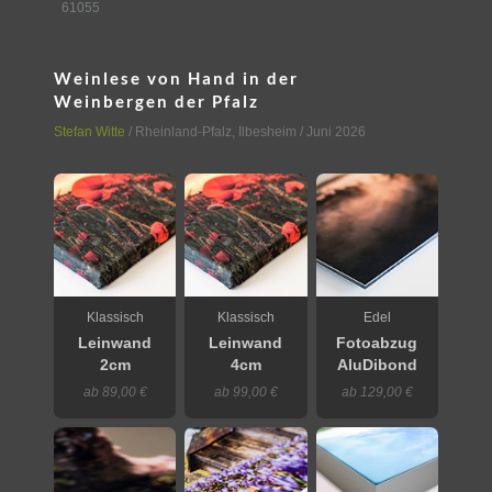
61055
Weinlese von Hand in der
Weinbergen der Pfalz
Stefan Witte
/
Rheinland-Pfalz
,
Ilbesheim
/ Juni 2026
Klassisch
Klassisch
Edel
Leinwand
Leinwand
Fotoabzug
2cm
4cm
AluDibond
ab 89,00 €
ab 99,00 €
ab 129,00 €