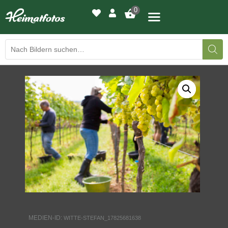
0
BILDERGALERIE
DRUCKQUALITÄTEN
LED-LEUCHTBILDER
WIR DRUCKEN IHR BILD
AUSSTELLUNGEN
HEIMATLICHTER
MEDIEN-ID:
WITTE-STEFAN_17825681638
KONTAKT