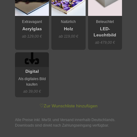
Extravagant
Natürlich
Beleuchtet
Acrylglas
Holz
LED-
Leuchtbild
ab 129,00 €
ab 119,00 €
ab 479,00 €
Digital
Als digitales Bild
kaufen
ab 39,00 €
♡
Zur Wunschliste hinzufügen
Alle Preise inkl. MwSt. und Versand innerhalb Deutschlands.
Downloads sind direkt nach Zahlungseingang verfügbar.