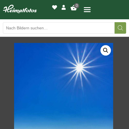
0
BILDERGALERIE
DRUCKQUALITÄTEN
LED-LEUCHTBILDER
WIR DRUCKEN IHR BILD
AUSSTELLUNGEN
HEIMATLICHTER
KONTAKT