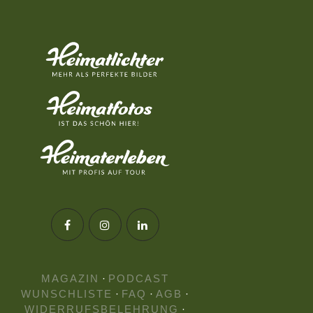
MAGAZIN
·
PODCAST
WUNSCHLISTE
·
FAQ
·
AGB
·
WIDERRUFSBELEHRUNG
·