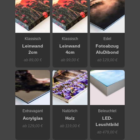
Klassisch
Klassisch
Edel
Leinwand
Leinwand
Fotoabzug
2cm
4cm
AluDibond
ab 89,00 €
ab 99,00 €
ab 129,00 €
Extravagant
Natürlich
Beleuchtet
Acrylglas
Holz
LED-
Leuchtbild
ab 129,00 €
ab 119,00 €
ab 479,00 €