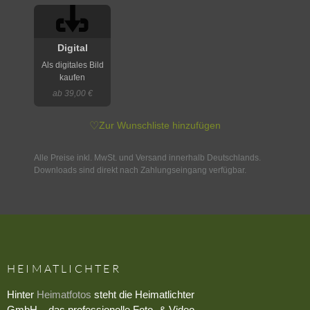
Digital
Als digitales Bild
kaufen
ab 39,00 €
♡
Zur Wunschliste hinzufügen
Alle Preise inkl. MwSt. und Versand innerhalb Deutschlands.
Downloads sind direkt nach Zahlungseingang verfügbar.
HEIMATLICHTER
Hinter
Heimatfotos
steht die Heimatlichter
GmbH – das professionelle Foto- & Video-