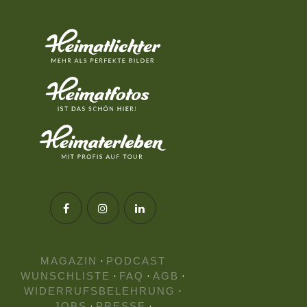
MAGAZIN
·
PODCAST
WUNSCHLISTE
·
FAQ
·
AGB
·
WIDERRUFSBELEHRUNG
·
JOBS
·
PRESSE
·