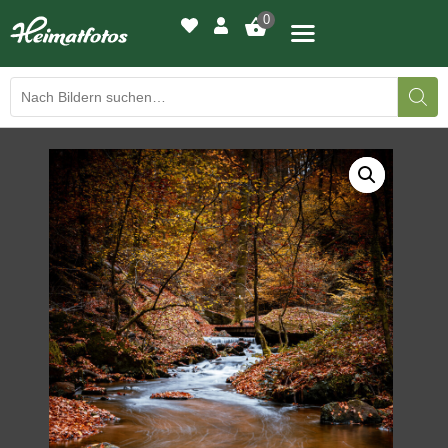
0
BILDERGALERIE
DRUCKQUALITÄTEN
LED-LEUCHTBILDER
WIR DRUCKEN IHR BILD
AUSSTELLUNGEN
HEIMATLICHTER
KONTAKT