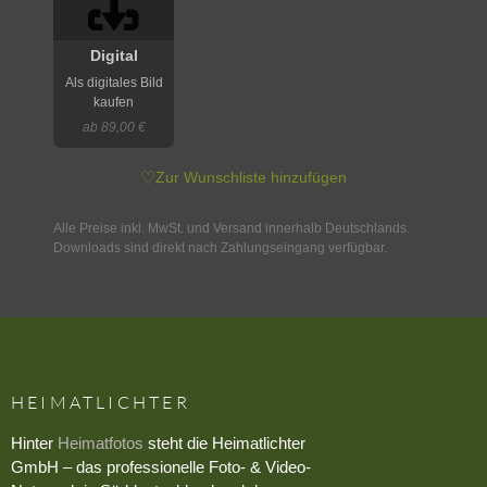
Digital
Als digitales Bild
kaufen
ab 89,00 €
♡
Zur Wunschliste hinzufügen
Alle Preise inkl. MwSt. und Versand innerhalb Deutschlands.
Downloads sind direkt nach Zahlungseingang verfügbar.
HEIMATLICHTER
Hinter
Heimatfotos
steht die Heimatlichter
GmbH – das professionelle Foto- & Video-