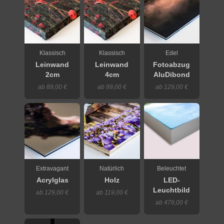
Klassisch
Klassisch
Edel
Leinwand
Leinwand
Fotoabzug
2cm
4cm
AluDibond
ab 89,00 €
ab 99,00 €
ab 129,00 €
Extravagant
Natürlich
Beleuchtet
Acrylglas
Holz
LED-
Leuchtbild
ab 129,00 €
ab 119,00 €
ab 479,00 €