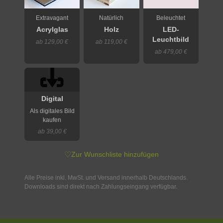
Extravagant
Natürlich
Beleuchtet
Acrylglas
Holz
LED-
Leuchtbild
ab 129,00 €
ab 119,00 €
ab 479,00 €
Digital
Als digitales Bild
kaufen
ab 39,00 €
♡
Zur Wunschliste hinzufügen
Alle Preise inkl. MwSt. und Versand innerhalb Deutschlands.
Downloads sind direkt nach Zahlungseingang verfügbar.