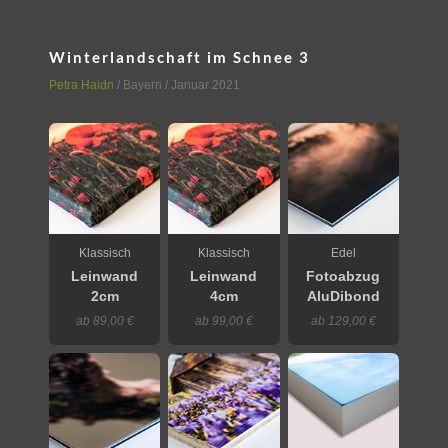
Winterlandschaft im Schnee 3
Petra Haidn
/
Bayern
/ Januar 2021
Klassisch
Klassisch
Edel
Leinwand
Leinwand
Fotoabzug
2cm
4cm
AluDibond
ab 89,00 €
ab 99,00 €
ab 129,00 €