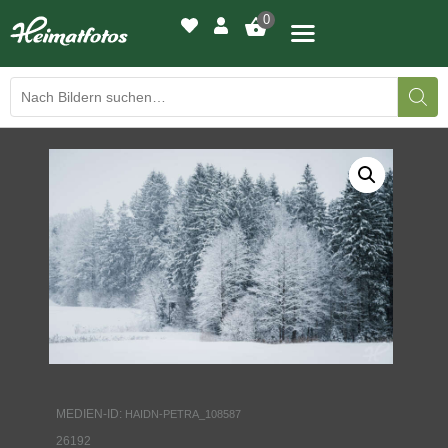
0
BILDERGALERIE
DRUCKQUALITÄTEN
LED-LEUCHTBILDER
WIR DRUCKEN IHR BILD
AUSSTELLUNGEN
HEIMATLICHTER
MEDIEN-ID:
HAIDN-PETRA_108587
KONTAKT
26192