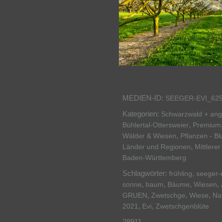
MEDIEN-ID:
SEEGER-EVI_62
Kategorien:
Schwarzwald + an
,
Bühlertal-Ottersweier
Premium
,
Wälder & Wiesen
Pflanzen - Bl
,
Länder und Regionen
Mittlere
Baden-Württemberg
Schlagwörter:
,
frühling
seeger-
,
,
,
,
sonne
baum
Bäume
Wiesen
,
,
,
GRUEN
Zwetschge
Wiese
Na
,
,
2021
Evi
Zwetschgenblüte
28911