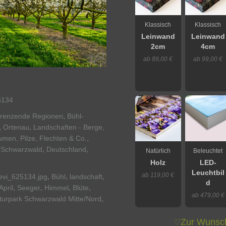
Klassisch
Klassisch
Leinwand
Leinwand
2cm
4cm
ab 89,00 €
ab 99,00 €
5134
,
grenzende Regionen
Bühl-
,
,
Ortenau
Landschaften - Berge,
,
umen, Pilze, Flechten & Co.
,
,
r Schwarzwald
Deutschland
Natürlich
Beleuchtet
Holz
LED-
Leuchtbil
ab 119,00 €
,
,
,
evi_625134.jpg
Bühl
landschaft
d
,
,
,
,
April
Seeger
Himmel
Blüte
ab 479,00 €
,
turpark Schwarzwald Mitte/Nord
Zur Wunsch
♡