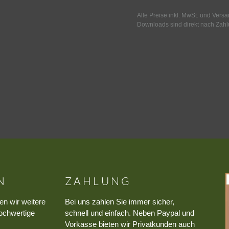
Alle Preise inkl. MwSt. und Vers
Downloads sind direkt nach Zahl
N
ZAHLUNG
en wir weitere
Bei uns zahlen Sie immer sicher,
ochwertige
schnell und einfach. Neben Paypal und
Vorkasse bieten wir Privatkunden auch