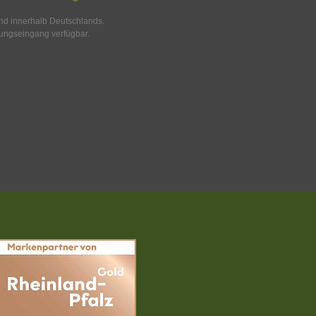
and innerhalb Deutschlands.
ungseingang verfügbar.