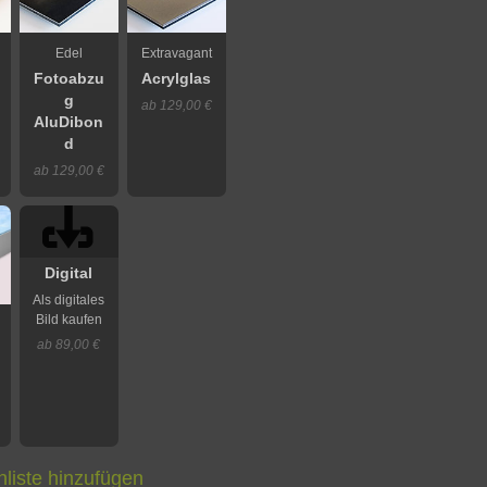
Edel
Extravagant
Fotoabzu
Acrylglas
g
ab 129,00 €
AluDibon
d
ab 129,00 €
Digital
Als digitales
Bild kaufen
ab 89,00 €
liste hinzufügen